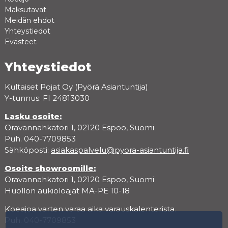
Maksutavat
Meidän ehdot
Yhteystiedot
Evästeet
Yhteystiedot
Kultaiset Pojat Oy (Pyörä Asiantuntija)
Y-tunnus: FI 24813030
Lasku osoite:
Oravannahkatori 1, 02120 Espoo, Suomi
Puh. 040-7709853
Sähköposti:
asiakaspalvelu@pyora-asiantuntija.fi
Osoite showroomille:
Oravannahkatori 1, 02120 Espoo, Suomi
Huollon aukioloajat MA-PE 10-18
Koeajoa varten varaa aika varauskalenterista.
Puh. 040-7709853