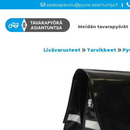
asiakaspalvelu@pyora-asiantuntija.fi
|
Meidän tavarapyörät
Lisävarusteet
Tarvikkeet
Py