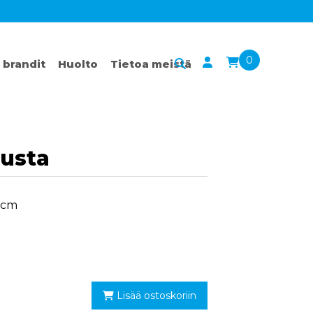
0
 brandit
Huolto
Tietoa meistä
usta
32cm
Lisää ostoskoriin