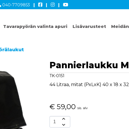
040-7709853
|
|
|
Tavarapyörän valinta apuri
Lisävarusteet
Meidän
örälaukut
Pannierlaukku M
TK-0151
44 Litraa, mitat (PxLxK) 40 x 18 x 
€
59,00
sis. alv