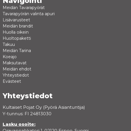
Navigointi
Meidän Tavarapyörät
Tavarapyörän valinta apuri
Lisävarusteet
Meidän brandit
Huolla oikein
Huoltopaketti
Takuu
Meidän Tarina
Koeajo
Maksutavat
Meidän ehdot
Yhteystiedot
Evästeet
Yhteystiedot
Kultaiset Pojat Oy (Pyörä Asiantuntija)
Y-tunnus: FI 24813030
Lasku osoite:
Oravannahkatori 1, 02120 Espoo, Suomi