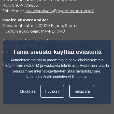
Puh. 040-7709853
Sähköposti:
asiakaspalvelu@pyora-asiantuntija.fi
Osoite showroomille:
Oravannahkatori 1, 02120 Espoo, Suomi
Huollon aukioloajat MA-PE 10-18
Koeajoa varten varaa aika varauskalenterista.
Puh. 040-7709853
Tämä sivusto käyttää evästeitä
Sähköposti:
asiakaspalvelu@pyora-asiantuntija.fi
Auttaaksemme sinua paremmin ja henkilökohtaisemmin
Osoite showroomille
käytämme evästeitä ja vastaavia tekniikoita. Evästeiden avulla
seuraamme Internet-käyttäytymistäsi sivustollamme.
Napsauta tästä saadaksesi lisätietoja
.
Muokkaa
Hyväksy
Kieltäytyä