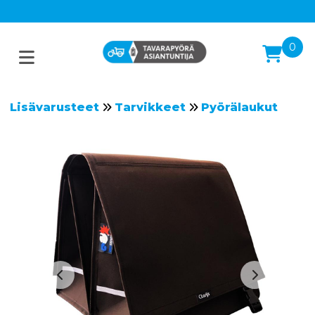
0
Lisävarusteet
Tarvikkeet
Pyörälaukut