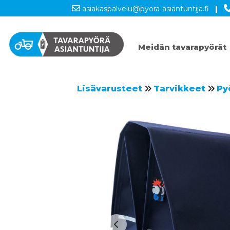
asiakaspalvelu@pyora-asiantuntija.fi
|
Meidän tavarapyörät
Lisävarusteet
Tarvikkeet
Py