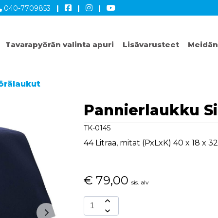
040-7709853
|
|
|
Tavarapyörän valinta apuri
Lisävarusteet
Meidän
örälaukut
Pannierlaukku S
TK-0145
44 Litraa, mitat (PxLxK) 40 x 18 x 
€
79,00
sis. alv