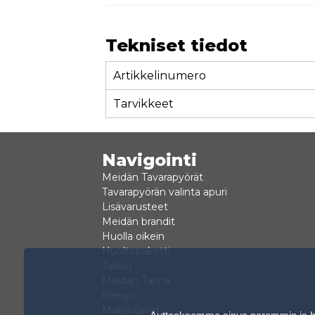
Tekniset tiedot
Artikkelinumero
Tarvikkeet
Navigointi
Meidän Tavarapyörät
Tavarapyörän valinta apuri
Lisävarusteet
Meidän brandit
Huolla oikein
Huoltopaketti
Takuu
Meidän Tarina
Koeajo
Maksutavat