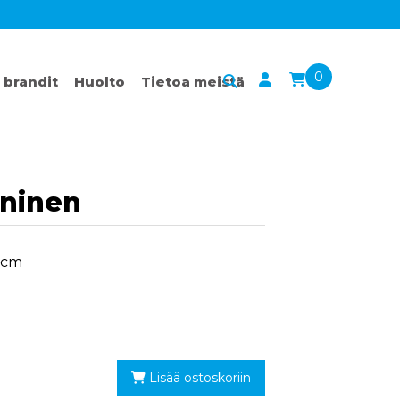
0
 brandit
Huolto
Tietoa meistä
ininen
32cm
Lisää ostoskoriin