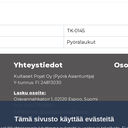
TK-0145
Pyörälaukut
Yhteystiedot
Oso
Kultaiset Pojat Oy (Pyörä Asiantuntija)
Y-tunnus: FI 24813030
Lasku osoite:
Oravannahkatori 1, 02120 Espoo, Suomi
Puh. 040-7709853
Sähköposti:
asiakaspalvelu@pyora-
asiantuntija.fi
Tämä sivusto käyttää evästeitä