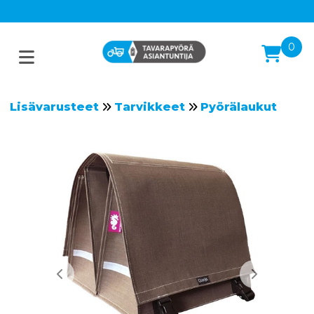
0
Lisävarusteet
Tarvikkeet
Pyörälaukut