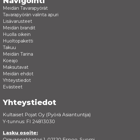
Navigointi
Meidän Tavarapyörät
Tavarapyörän valinta apuri
Lisävarusteet
Meidän brandit
Huolla oikein
Huoltopaketti
Takuu
Meidän Tarina
Koeajo
Maksutavat
Meidän ehdot
Yhteystiedot
Evästeet
Yhteystiedot
Kultaiset Pojat Oy (Pyörä Asiantuntija)
Y-tunnus: FI 24813030
Lasku osoite:
Oravannahkatori 1, 02120 Espoo, Suomi