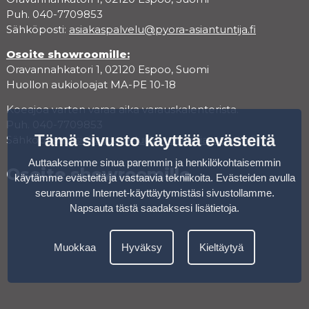
Puh. 040-7709853
Sähköposti:
asiakaspalvelu@pyora-asiantuntija.fi
Osoite showroomille:
Oravannahkatori 1, 02120 Espoo, Suomi
Huollon aukioloajat MA-PE 10-18
Koeajoa varten varaa aika varauskalenterista.
Puh. 040-7709853
Tämä sivusto käyttää evästeitä
Sähköposti:
asiakaspalvelu@pyora-asiantuntija.fi
Auttaaksemme sinua paremmin ja henkilökohtaisemmin
Osoite showroomille
käytämme evästeitä ja vastaavia tekniikoita. Evästeiden avulla
seuraamme Internet-käyttäytymistäsi sivustollamme.
Napsauta tästä saadaksesi lisätietoja
.
Muokkaa
Hyväksy
Kieltäytyä