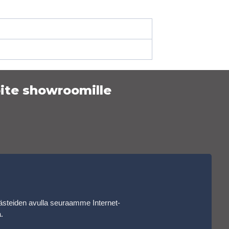
ite showroomille
ästeiden avulla seuraamme Internet-
a
.