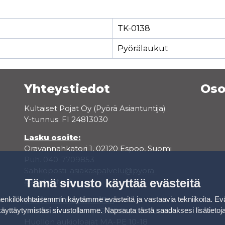
TK-0138
Pyörälaukut
Yhteystiedot
Oso
Kultaiset Pojat Oy (Pyörä Asiantuntija)
Y-tunnus: FI 24813030
Lasku osoite:
Oravannahkatori 1, 02120 Espoo, Suomi
Puh. 040-7709853
Sähköposti:
asiakaspalvelu@pyora-
Tämä sivusto käyttää evästeitä
asiantuntija.fi
Osoite showroomille:
kilökohtaisemmin käytämme evästeitä ja vastaavia tekniikoita. Ev
Oravannahkatori 1, 02120 Espoo, Suomi
käyttäytymistäsi sivustollamme.
Napsauta tästä saadaksesi lisätietoj
Huollon aukioloajat MA-PE 10-18