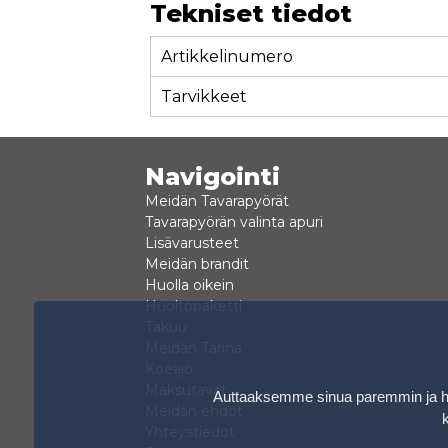
Tekniset tiedot
Artikkelinumero
Tarvikkeet
Navigointi
Meidän Tavarapyörät
Tavarapyörän valinta apuri
Lisävarusteet
Meidän brandit
Huolla oikein
Huoltopaketti
Takuu
Meidän Tarina
Koeajo
Maksutavat
Auttaaksemme sinua paremmin ja hen
Meidän ehdot
Yhteystiedot