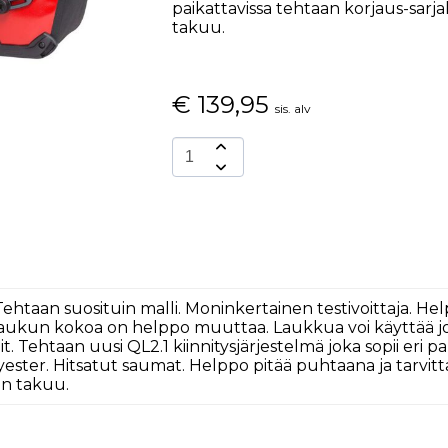
paikattavissa tehtaan korjaus-sarja
takuu.
€
139,95
sis. alv
, Tehtaan suosituin malli. Moninkertainen testivoittaja. Hel
aukun kokoa on helppo muuttaa. Laukkua voi käyttää jok
. Tehtaan uusi QL2.1 kiinnitysjärjestelmä joka sopii eri paks
ster. Hitsatut saumat. Helppo pitää puhtaana ja tarvitta
en takuu.