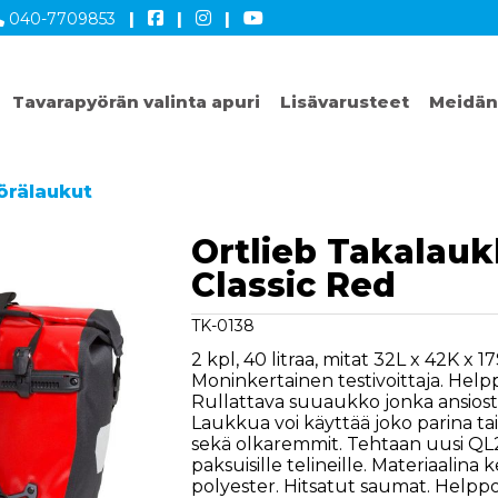
040-7709853
|
|
|
Tavarapyörän valinta apuri
Lisävarusteet
Meidän
örälaukut
Ortlieb Takalauk
Classic Red
TK-0138
2 kpl, 40 litraa, mitat 32L x 42K x 1
Moninkertainen testivoittaja. Helppo
Rullattava suuaukko jonka ansios
Laukkua voi käyttää joko parina tai 
sekä olkaremmit. Tehtaan uusi QL2.1
paksuisille telineille. Materiaalin
polyester. Hitsatut saumat. Helppo