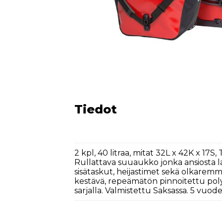
Tiedot
2 kpl, 40 litraa, mitat 32L x 42K x 17S
Rullattava suuaukko jonka ansiosta l
sisätaskut, heijastimet sekä olkaremmit
kestävä, repeämätön pinnoitettu polye
sarjalla. Valmistettu Saksassa. 5 vuod