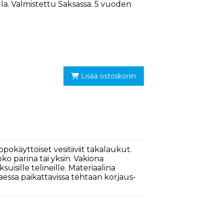
lla. Valmistettu Saksassa. 5 vuoden
Lisää ostoskoriin
ppokäyttöiset vesitiiviit takalaukut.
o parina tai yksin. Vakiona
uisille telineille. Materiaalina
essa paikattavissa tehtaan korjaus-