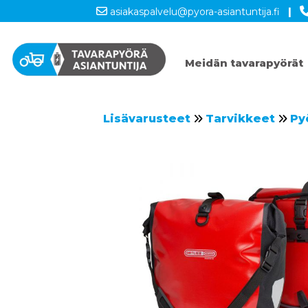
asiakaspalvelu@pyora-asiantuntija.fi
|
Meidän tavarapyörät
Lisävarusteet
Tarvikkeet
Py