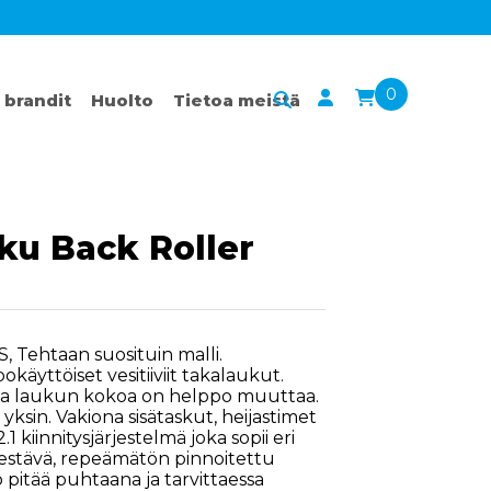
0
 brandit
Huolto
Tietoa meistä
ku Back Roller
7S, Tehtaan suosituin malli.
käyttöiset vesitiiviit takalaukut.
ta laukun kokoa on helppo muuttaa.
yksin. Vakiona sisätaskut, heijastimet
 kiinnitysjärjestelmä joka sopii eri
a kestävä, repeämätön pinnoitettu
 pitää puhtaana ja tarvittaessa