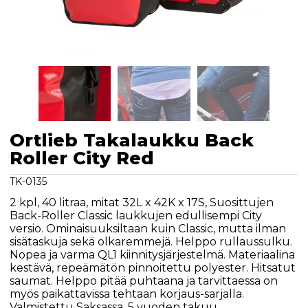
Ortlieb Takalaukku Back
Roller City Red
TK-0135
2 kpl, 40 litraa, mitat 32L x 42K x 17S, Suosittujen
Back-Roller Classic laukkujen edullisempi City
versio. Ominaisuuksiltaan kuin Classic, mutta ilman
sisätaskuja sekä olkaremmejä. Helppo rullaussulku.
Nopea ja varma QL1 kiinnitysjärjestelmä. Materiaalina
kestävä, repeämätön pinnoitettu polyester. Hitsatut
saumat. Helppo pitää puhtaana ja tarvittaessa on
myös paikattavissa tehtaan korjaus-sarjalla.
Valmistettu Saksassa. 5 vuoden takuu.