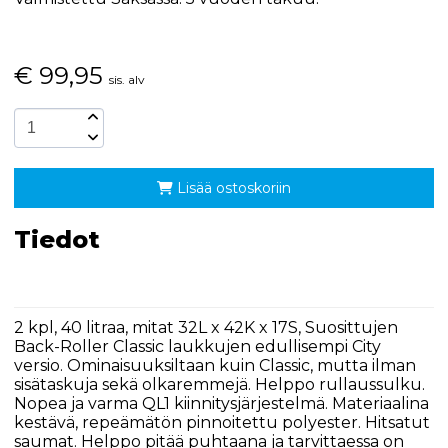
€
99,95
sis. alv
Lisää ostoskoriin
Tiedot
2 kpl, 40 litraa, mitat 32L x 42K x 17S, Suosittujen
Back-Roller Classic laukkujen edullisempi City
versio. Ominaisuuksiltaan kuin Classic, mutta ilman
sisätaskuja sekä olkaremmejä. Helppo rullaussulku.
Nopea ja varma QL1 kiinnitysjärjestelmä. Materiaalina
kestävä, repeämätön pinnoitettu polyester. Hitsatut
saumat. Helppo pitää puhtaana ja tarvittaessa on