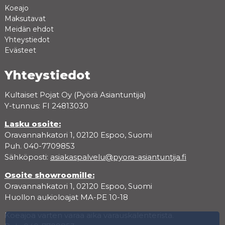
Koeajo
Maksutavat
Meidän ehdot
Yhteystiedot
Evästeet
Yhteystiedot
Kultaiset Pojat Oy (Pyörä Asiantuntija)
Y-tunnus: FI 24813030
Lasku osoite:
Oravannahkatori 1, 02120 Espoo, Suomi
Puh. 040-7709853
Sähköposti:
asiakaspalvelu@pyora-asiantuntija.fi
Osoite showroomille:
Oravannahkatori 1, 02120 Espoo, Suomi
Huollon aukioloajat MA-PE 10-18
Koeajoa varten varaa aika varauskalenterista.