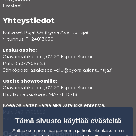
Evästeet
Yhteystiedot
Kultaiset Pojat Oy (Pyörä Asiantuntija)
Y-tunnus: FI 24813030
Lasku osoite:
Oravannahkatori 1, 02120 Espoo, Suomi
Puh. 040-7709853
Sähköposti:
asiakaspalvelu@pyora-asiantuntija.fi
Osoite showroomille:
Oravannahkatori 1, 02120 Espoo, Suomi
Huollon aukioloajat MA-PE 10-18
Koeajoa varten varaa aika varauskalenterista.
Puh. 040-7709853
Sähköposti:
asiakaspalvelu@pyora-asiantuntija.fi
Tämä sivusto käyttää evästeitä
Auttaaksemme sinua paremmin ja henkilökohtaisemmin
Osoite showroomille