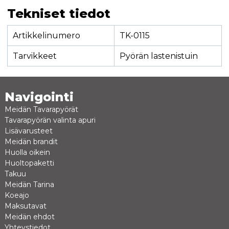
Tekniset tiedot
Artikkelinumero
TK-0115
Tarvikkeet
Pyörän lastenistuin
Navigointi
Meidän Tavarapyörät
Tavarapyörän valinta apuri
Lisävarusteet
Meidän brandit
Huolla oikein
Huoltopaketti
Takuu
Meidän Tarina
Koeajo
Maksutavat
Meidän ehdot
Yhteystiedot