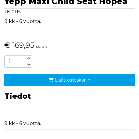
Yepp Maxi Child Seat Hopea
TK-0115
9 kk - 6 vuotta.
€
169,95
sis. alv
Lisää ostoskoriin
Tiedot
9 kk - 6 vuotta.