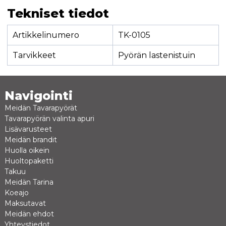
Tekniset tiedot
Artikkelinumero
TK-0105
Tarvikkeet
Pyörän lastenistuin
Navigointi
Meidän Tavarapyörät
Tavarapyörän valinta apuri
Lisävarusteet
Meidän brandit
Huolla oikein
Huoltopaketti
Takuu
Meidän Tarina
Koeajo
Maksutavat
Meidän ehdot
Yhteystiedot