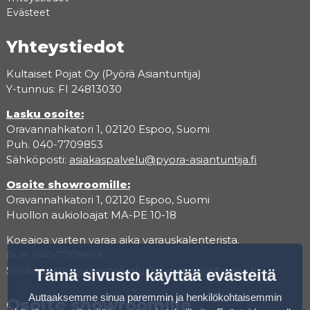
Evästeet
Yhteystiedot
Kultaiset Pojat Oy (Pyörä Asiantuntija)
Y-tunnus: FI 24813030
Lasku osoite:
Oravannahkatori 1, 02120 Espoo, Suomi
Puh. 040-7709853
Sähköposti:
asiakaspalvelu@pyora-asiantuntija.fi
Osoite showroomille:
Oravannahkatori 1, 02120 Espoo, Suomi
Huollon aukioloajat MA-PE 10-18
Koeajoa varten varaa aika varauskalenterista.
Puh. 040-7709853
Sähköposti:
asiakaspalvelu@pyora-asiantuntija.fi
Tämä sivusto käyttää evästeitä
Auttaaksemme sinua paremmin ja henkilökohtaisemmin
Osoite showroomille