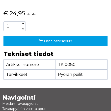
€
24,95
sis. alv
Lisää ostoskoriin
Tekniset tiedot
Artikkelinumero
TK-0080
Tarvikkeet
Pyörän peilit
Navigointi
Meidän Tavarapyörät
Tavarapyörän valinta apuri