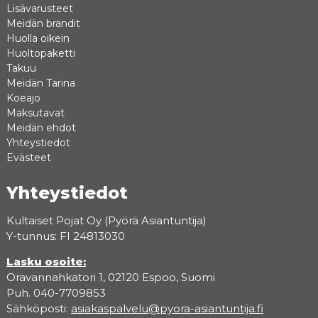
Lisävarusteet
Meidän brandit
Huolla oikein
Huoltopaketti
Takuu
Meidän Tarina
Koeajo
Maksutavat
Meidän ehdot
Yhteystiedot
Evästeet
Yhteystiedot
Kultaiset Pojat Oy (Pyörä Asiantuntija)
Y-tunnus: FI 24813030
Lasku osoite:
Oravannahkatori 1, 02120 Espoo, Suomi
Puh. 040-7709853
Sähköposti:
asiakaspalvelu@pyora-asiantuntija.fi