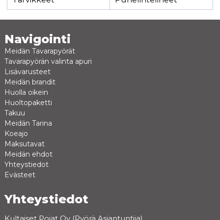
Navigointi
Meidän Tavarapyörät
Tavarapyörän valinta apuri
Lisävarusteet
Meidän brandit
Huolla oikein
Huoltopaketti
Takuu
Meidän Tarina
Koeajo
Maksutavat
Meidän ehdot
Yhteystiedot
Evästeet
Yhteystiedot
Kultaiset Pojat Oy (Pyörä Asiantuntija)