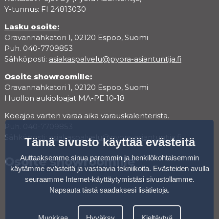
Y-tunnus: FI 24813030
Lasku osoite:
Oravannahkatori 1, 02120 Espoo, Suomi
Puh. 040-7709853
Sähköposti:
asiakaspalvelu@pyora-asiantuntija.fi
Osoite showroomille:
Oravannahkatori 1, 02120 Espoo, Suomi
Huollon aukioloajat MA-PE 10-18
Koeajoa varten varaa aika varauskalenterista.
Puh. 040-7709853
Sähköposti:
asiakaspalvelu@pyora-asiantuntija.fi
Tämä sivusto käyttää evästeitä
Auttaaksemme sinua paremmin ja henkilökohtaisemmin
Osoite showroomille
käytämme evästeitä ja vastaavia tekniikoita. Evästeiden avulla
seuraamme Internet-käyttäytymistäsi sivustollamme.
Napsauta tästä saadaksesi lisätietoja
.
Muokkaa
Hyväksy
Kieltäytyä