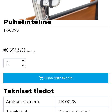
Puhelinteline
TK-0078
€
22,50
sis. alv
Lisää ostoskoriin
Tekniset tiedot
Artikkelinumero
TK-0078
Tarvikkeet
Puhelintelineet