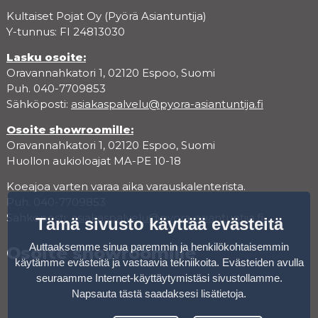
Kultaiset Pojat Oy (Pyörä Asiantuntija)
Y-tunnus: FI 24813030
Lasku osoite:
Oravannahkatori 1, 02120 Espoo, Suomi
Puh. 040-7709853
Sähköposti:
asiakaspalvelu@pyora-asiantuntija.fi
Osoite showroomille:
Oravannahkatori 1, 02120 Espoo, Suomi
Huollon aukioloajat MA-PE 10-18
Koeajoa varten varaa aika varauskalenterista.
Puh. 040-7709853
Sähköposti:
asiakaspalvelu@pyora-asiantuntija.fi
Tämä sivusto käyttää evästeitä
Auttaaksemme sinua paremmin ja henkilökohtaisemmin
Osoite showroomille
käytämme evästeitä ja vastaavia tekniikoita. Evästeiden avulla
seuraamme Internet-käyttäytymistäsi sivustollamme.
Napsauta tästä saadaksesi lisätietoja
.