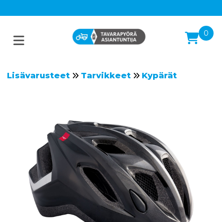
0
Lisävarusteet
Tarvikkeet
Kypärät