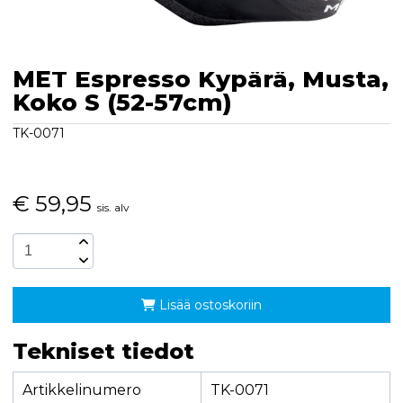
MET Espresso Kypärä, Musta,
Koko S (52-57cm)
TK-0071
€
59,95
sis. alv
Lisää ostoskoriin
Tekniset tiedot
Artikkelinumero
TK-0071