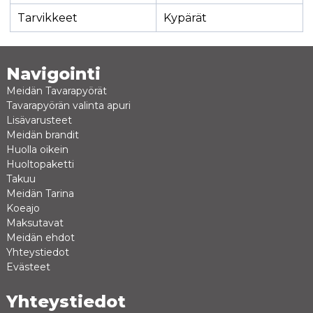
Tarvikkeet
Kypärät
Navigointi
Meidän Tavarapyörät
Tavarapyörän valinta apuri
Lisävarusteet
Meidän brandit
Huolla oikein
Huoltopaketti
Takuu
Meidän Tarina
Koeajo
Maksutavat
Meidän ehdot
Yhteystiedot
Evästeet
Yhteystiedot