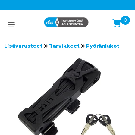
0
Lisävarusteet
Tarvikkeet
Pyöränlukot