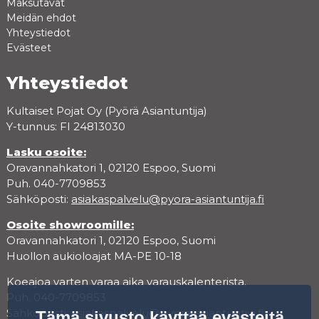
Maksutavat
Meidän ehdot
Yhteystiedot
Evästeet
Yhteystiedot
Kultaiset Pojat Oy (Pyörä Asiantuntija)
Y-tunnus: FI 24813030
Lasku osoite:
Oravannahkatori 1, 02120 Espoo, Suomi
Puh. 040-7709853
Sähköposti:
asiakaspalvelu@pyora-asiantuntija.fi
Osoite showroomille:
Oravannahkatori 1, 02120 Espoo, Suomi
Huollon aukioloajat MA-PE 10-18
Koeajoa varten varaa aika varauskalenterista.
Puh. 040-7709853
Sähköposti:
asiakaspalvelu@pyora-asiantuntija.fi
Tämä sivusto käyttää evästeitä