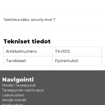
Taitettava lukko, security level 7
Tekniset tiedot
Artikkelinumero
TK-0012
Tarvikkeet
Pyöränlukot
Navigointi
Meidän Tavarapyörät
Tavarapyörän valinta apuri
Lisävarusteet
Meidän brandit