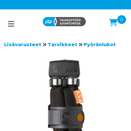
0
Lisävarusteet
Tarvikkeet
Pyöränlukot