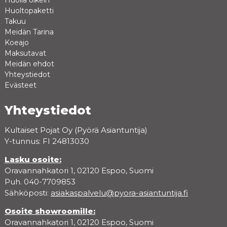
Huolla oikein
Huoltopaketti
Takuu
Meidän Tarina
Koeajo
Maksutavat
Meidän ehdot
Yhteystiedot
Evästeet
Yhteystiedot
Kultaiset Pojat Oy (Pyörä Asiantuntija)
Y-tunnus: FI 24813030
Lasku osoite:
Oravannahkatori 1, 02120 Espoo, Suomi
Puh. 040-7709853
Sähköposti:
asiakaspalvelu@pyora-asiantuntija.fi
Osoite showroomille:
Oravannahkatori 1, 02120 Espoo, Suomi