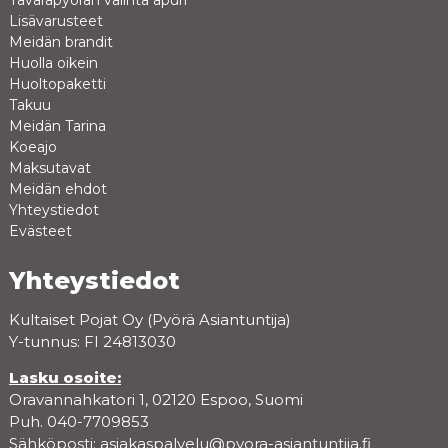
Lisävarusteet
Meidän brandit
Huolla oikein
Huoltopaketti
Takuu
Meidän Tarina
Koeajo
Maksutavat
Meidän ehdot
Yhteystiedot
Evästeet
Yhteystiedot
Kultaiset Pojat Oy (Pyörä Asiantuntija)
Y-tunnus: FI 24813030
Lasku osoite:
Oravannahkatori 1, 02120 Espoo, Suomi
Puh. 040-7709853
Sähköposti:
asiakaspalvelu@pyora-asiantuntija.fi