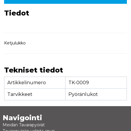
Tiedot
Ketjulukko
Tekniset tiedot
Artikkelinumero
TK-0009
Tarvikkeet
Pyöränlukot
Navigointi
Meidän Tavarapyörät
Tavarapyörän valinta apuri