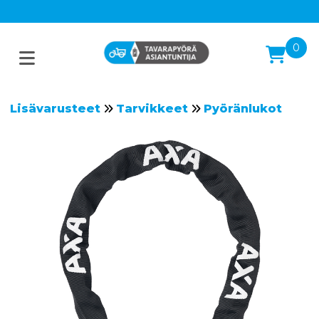
0
Lisävarusteet
Tarvikkeet
Pyöränlukot