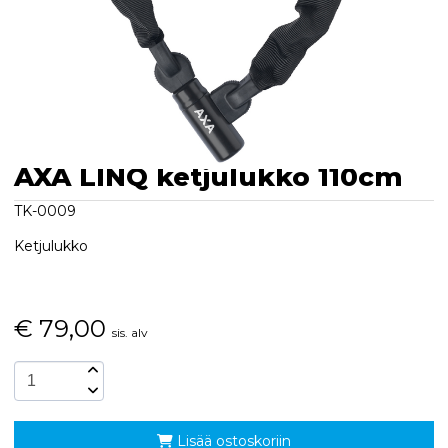
AXA LINQ ketjulukko 110cm
TK-0009
Ketjulukko
€
79,00
sis. alv
Lisää ostoskoriin