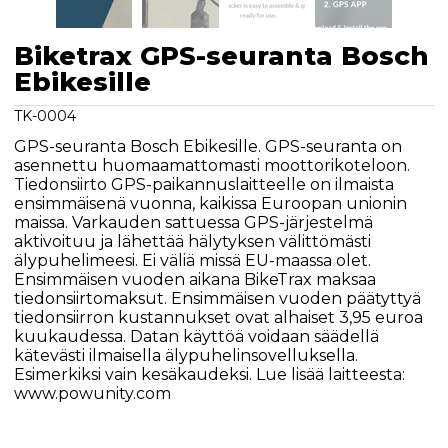
Biketrax GPS-seuranta Bosch
Ebikesille
TK-0004
GPS-seuranta Bosch Ebikesille. GPS-seuranta on
asennettu huomaamattomasti moottorikoteloon.
Tiedonsiirto GPS-paikannuslaitteelle on ilmaista
ensimmäisenä vuonna, kaikissa Euroopan unionin
maissa. Varkauden sattuessa GPS-järjestelmä
aktivoituu ja lähettää hälytyksen välittömästi
älypuhelimeesi. Ei väliä missä EU-maassa olet.
Ensimmäisen vuoden aikana BikeTrax maksaa
tiedonsiirtomaksut. Ensimmäisen vuoden päätyttyä
tiedonsiirron kustannukset ovat alhaiset 3,95 euroa
kuukaudessa. Datan käyttöä voidaan säädellä
kätevästi ilmaisella älypuhelinsovelluksella.
Esimerkiksi vain kesäkaudeksi. Lue lisää laitteesta:
www.powunity.com