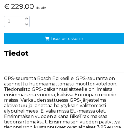
€
229,00
sis. alv
Lisää ostoskoriin
Tiedot
GPS-seuranta Bosch Ebikesille. GPS-seuranta on
asennettu huomaamattomasti moottorikoteloon.
Tiedonsiirto GPS-paikannuslaitteelle on ilmaista
ensimmäisenä vuonna, kaikissa Euroopan unionin
maissa. Varkauden sattuessa GPS-järjestelmä
aktivoituu ja lähettää hälytyksen välittömästi
älypuhelimeesi. Ei väliä missä EU-maassa olet.
Ensimmäisen vuoden aikana BikeTrax maksaa
tiedonsiirtomaksut. Ensimmäisen vuoden päätyttyä
tiedonsiirron kustannukset ovat alhaiset 3,95 euroa