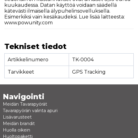
kuukaudessa. Datan käyttöä voidaan säädellä
kätevästi ilmaisella älypuhelinsovelluksella.
Esimerkiksi vain kesäkaudeksi. Lue lisää laitteesta:
www.powunity.com
Tekniset tiedot
Artikkelinumero
TK-0004
Tarvikkeet
GPS Tracking
Navigointi
Meidän Tavarapyörät
Tavarapyörän valinta apuri
Lisävarusteet
Meidän brandit
Huolla oikein
Huoltopaketti