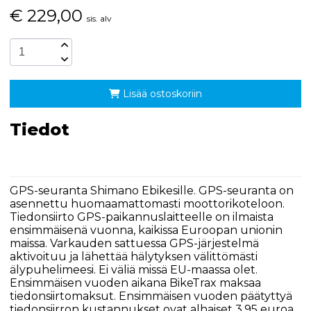
€
229,00
sis. alv
Lisää ostoskoriin
Tiedot
GPS-seuranta Shimano Ebikesille. GPS-seuranta on
asennettu huomaamattomasti moottorikoteloon.
Tiedonsiirto GPS-paikannuslaitteelle on ilmaista
ensimmäisenä vuonna, kaikissa Euroopan unionin
maissa. Varkauden sattuessa GPS-järjestelmä
aktivoituu ja lähettää hälytyksen välittömästi
älypuhelimeesi. Ei väliä missä EU-maassa olet.
Ensimmäisen vuoden aikana BikeTrax maksaa
tiedonsiirtomaksut. Ensimmäisen vuoden päätyttyä
tiedonsiirron kustannukset ovat alhaiset 3,95 euroa