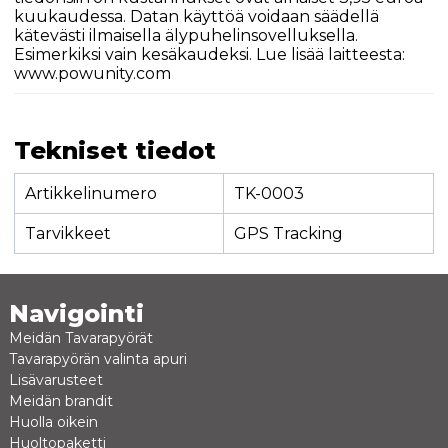
kuukaudessa. Datan käyttöä voidaan säädellä
kätevästi ilmaisella älypuhelinsovelluksella.
Esimerkiksi vain kesäkaudeksi. Lue lisää laitteesta:
www.powunity.com
Tekniset tiedot
Artikkelinumero
TK-0003
Tarvikkeet
GPS Tracking
Navigointi
Meidän Tavarapyörät
Tavarapyörän valinta apuri
Lisävarusteet
Meidän brandit
Huolla oikein
Huoltopaketti