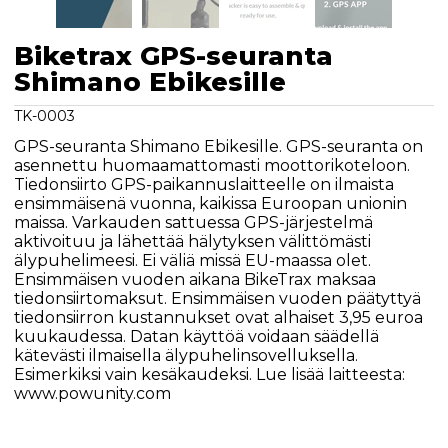
Biketrax GPS-seuranta
Shimano Ebikesille
TK-0003
GPS-seuranta Shimano Ebikesille. GPS-seuranta on
asennettu huomaamattomasti moottorikoteloon.
Tiedonsiirto GPS-paikannuslaitteelle on ilmaista
ensimmäisenä vuonna, kaikissa Euroopan unionin
maissa. Varkauden sattuessa GPS-järjestelmä
aktivoituu ja lähettää hälytyksen välittömästi
älypuhelimeesi. Ei väliä missä EU-maassa olet.
Ensimmäisen vuoden aikana BikeTrax maksaa
tiedonsiirtomaksut. Ensimmäisen vuoden päätyttyä
tiedonsiirron kustannukset ovat alhaiset 3,95 euroa
kuukaudessa. Datan käyttöä voidaan säädellä
kätevästi ilmaisella älypuhelinsovelluksella.
Esimerkiksi vain kesäkaudeksi. Lue lisää laitteesta:
www.powunity.com