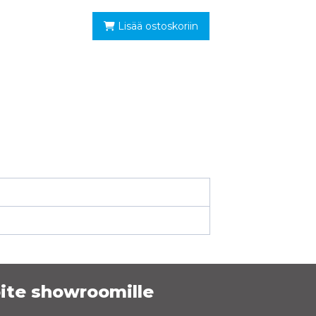
Lisää ostoskoriin
ite showroomille