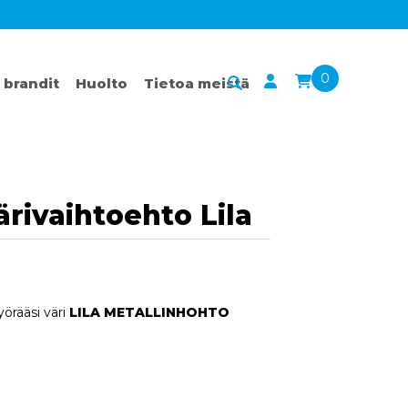
0
 brandit
Huolto
Tietoa meistä
ärivaihtoehto Lila
örääsi väri
LILA METALLINHOHTO