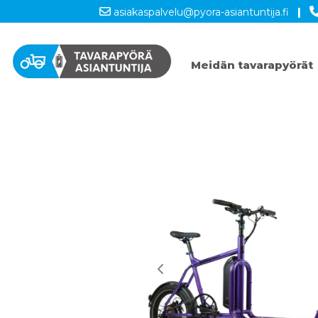
asiakaspalvelu@pyora-asiantuntija.fi
|
Meidän tavarapyörät