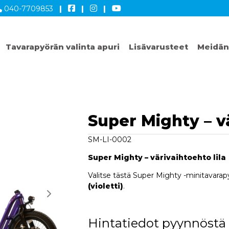
040-7709853
|
|
|
Tavarapyörän valinta apuri
Lisävarusteet
Meidän
Super Mighty – v
SM-LI-0002
Super Mighty – värivaihtoehto lila
Valitse tästä Super Mighty -minitavarapy
(violetti)
.
Hintatiedot pyynnöstä