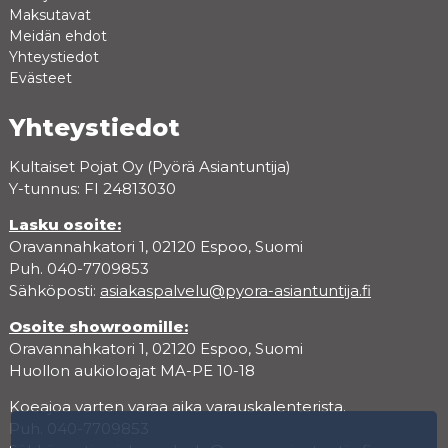
Maksutavat
Meidän ehdot
Yhteystiedot
Evästeet
Yhteystiedot
Kultaiset Pojat Oy (Pyörä Asiantuntija)
Y-tunnus: FI 24813030
Lasku osoite:
Oravannahkatori 1, 02120 Espoo, Suomi
Puh. 040-7709853
Sähköposti:
asiakaspalvelu@pyora-asiantuntija.fi
Osoite showroomille:
Oravannahkatori 1, 02120 Espoo, Suomi
Huollon aukioloajat MA-PE 10-18
Koeajoa varten varaa aika varauskalenterista.
Puh. 040-7709853