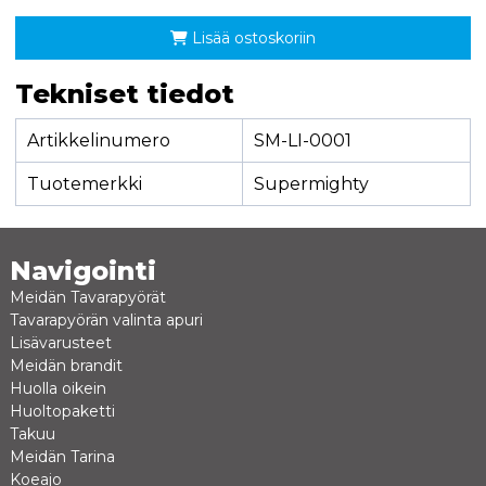
Lisää ostoskoriin
Tekniset tiedot
Artikkelinumero
SM-LI-0001
Tuotemerkki
Supermighty
Navigointi
Meidän Tavarapyörät
Tavarapyörän valinta apuri
Lisävarusteet
Meidän brandit
Huolla oikein
Huoltopaketti
Takuu
Meidän Tarina
Koeajo