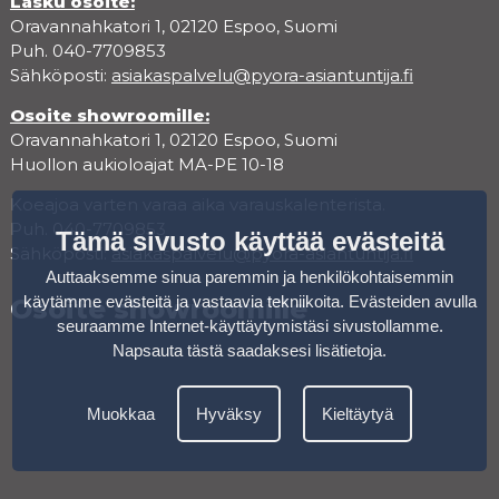
Lasku osoite:
Oravannahkatori 1, 02120 Espoo, Suomi
Puh. 040-7709853
Sähköposti:
asiakaspalvelu@pyora-asiantuntija.fi
Osoite showroomille:
Oravannahkatori 1, 02120 Espoo, Suomi
Huollon aukioloajat MA-PE 10-18
Koeajoa varten varaa aika varauskalenterista.
Puh. 040-7709853
Tämä sivusto käyttää evästeitä
Sähköposti:
asiakaspalvelu@pyora-asiantuntija.fi
Auttaaksemme sinua paremmin ja henkilökohtaisemmin
käytämme evästeitä ja vastaavia tekniikoita. Evästeiden avulla
Osoite showroomille
seuraamme Internet-käyttäytymistäsi sivustollamme.
Napsauta tästä saadaksesi lisätietoja
.
Muokkaa
Hyväksy
Kieltäytyä