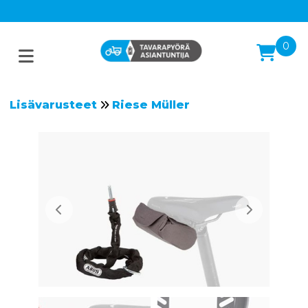
0
Lisävarusteet
Riese Müller