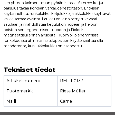
sen yhteen kolmen muun pyörän kanssa. 6 mm:n ketjun
paksuus takaa korkean varkaudenestotason. Erityisen
käytännöllistä: runkolukko, ketjulukko ja akkulukko käyttävät
kaikki samaa avainta. Laukku on kiinnitetty tukevasti
satulaan ja mahdollistaa ketjulukon nopean ja helpon
poiston sen ergonomisen muodon ja Fidlock-
magneettisuljennan ansiosta. Huomioi: pienemmissä
runkokooissa alimman satulaposition käyttö saattaa olla
mahdotonta, kun lukkolaukku on asennettu.
Tekniset tiedot
Artikkelinumero
RM-LI-0137
Tuotemerkki
Riese Müller
Malli
Carrie