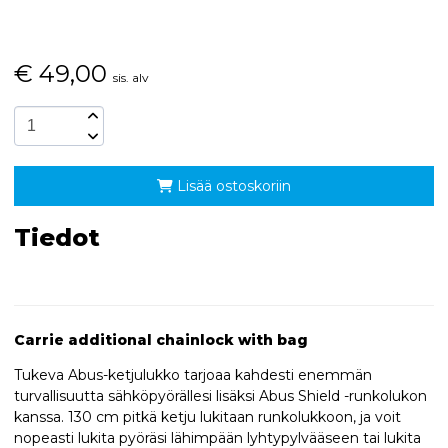
€
49,00
sis. alv
Lisää ostoskoriin
Tiedot
Carrie additional chainlock with bag
Tukeva Abus-ketjulukko tarjoaa kahdesti enemmän
turvallisuutta sähköpyörällesi lisäksi Abus Shield -runkolukon
kanssa. 130 cm pitkä ketju lukitaan runkolukkoon, ja voit
nopeasti lukita pyöräsi lähimpään lyhtypylvääseen tai lukita