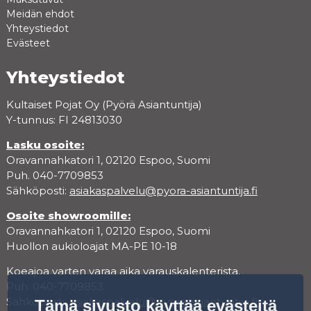
Meidän ehdot
Yhteystiedot
Evästeet
Yhteystiedot
Kultaiset Pojat Oy (Pyörä Asiantuntija)
Y-tunnus: FI 24813030
Lasku osoite:
Oravannahkatori 1, 02120 Espoo, Suomi
Puh. 040-7709853
Sähköposti:
asiakaspalvelu@pyora-asiantuntija.fi
Osoite showroomille:
Oravannahkatori 1, 02120 Espoo, Suomi
Huollon aukioloajat MA-PE 10-18
Koeajoa varten varaa aika varauskalenterista.
Puh. 040-7709853
Sähköposti:
asiakaspalvelu@pyora-asiantuntija.fi
Tämä sivusto käyttää evästeitä