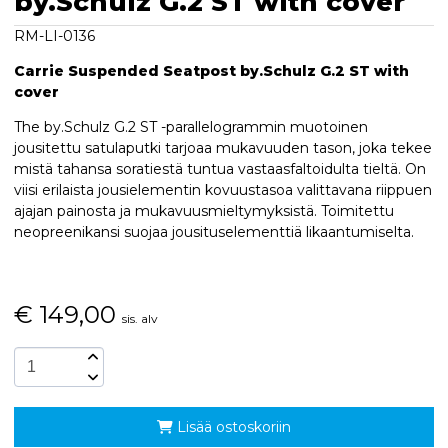
by.Schulz G.2 ST with cover
RM-LI-0136
Carrie Suspended Seatpost by.Schulz G.2 ST with
cover
The by.Schulz G.2 ST -parallelogrammin muotoinen
jousitettu satulaputki tarjoaa mukavuuden tason, joka tekee
mistä tahansa soratiestä tuntua vastaasfaltoidulta tieltä. On
viisi erilaista jousielementin kovuustasoa valittavana riippuen
ajajan painosta ja mukavuusmieltymyksistä. Toimitettu
neopreenikansi suojaa jousituselementtiä likaantumiselta.
€
149,00
sis. alv
Lisää ostoskoriin