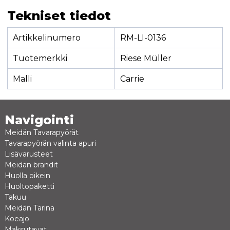
Tekniset tiedot
Artikkelinumero
RM-LI-0136
Tuotemerkki
Riese Müller
Malli
Carrie
Navigointi
Meidän Tavarapyörät
Tavarapyörän valinta apuri
Lisävarusteet
Meidän brandit
Huolla oikein
Huoltopaketti
Takuu
Meidän Tarina
Koeajo
Maksutavat