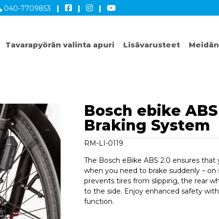
040-7709853
|
|
|
Tavarapyörän valinta apuri
Lisävarusteet
Meidän
Bosch ebike ABS 
Braking System
RM-LI-0119
The Bosch eBike ABS 2.0 ensures that 
when you need to brake suddenly – on sol
prevents tires from slipping, the rear w
to the side. Enjoy enhanced safety with 
function.