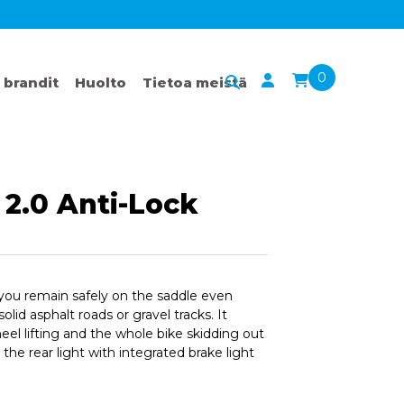
0
 brandit
Huolto
Tietoa meistä
2.0 Anti-Lock
you remain safely on the saddle even
id asphalt roads or gravel tracks. It
heel lifting and the whole bike skidding out
the rear light with integrated brake light