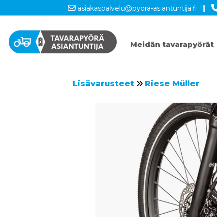
asiakaspalvelu@pyora-asiantuntija.fi
|
Meidän tavarapyörät
Lisävarusteet
Riese Müller