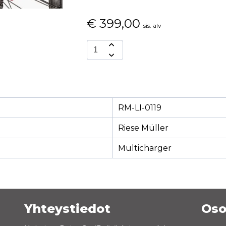
€
399,00
sis. alv
RM-LI-0119
Riese Müller
Multicharger
Yhteystiedot
Oso