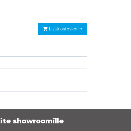
Lisää ostoskoriin
ite showroomille