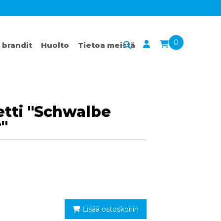
0
 brandit
Huolto
Tietoa meistä
tti "Schwalbe
"
Lisää ostoskoriin