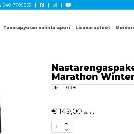
040-7709853
|
|
|
Tavarapyörän valinta apuri
Lisävarusteet
Meidän
Nastarengaspake
Marathon Winter
RM-LI-0105
€
149,00
sis. alv