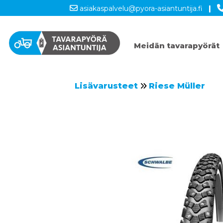
asiakaspalvelu@pyora-asiantuntija.fi
|
Meidän tavarapyörät
Lisävarusteet
Riese Müller