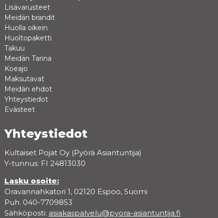
Lisävarusteet
Meidän brandit
Huolla oikein
Huoltopaketti
Takuu
Meidän Tarina
Koeajo
Maksutavat
Meidän ehdot
Yhteystiedot
Evästeet
Yhteystiedot
Kultaiset Pojat Oy (Pyörä Asiantuntija)
Y-tunnus: FI 24813030
Lasku osoite:
Oravannahkatori 1, 02120 Espoo, Suomi
Puh. 040-7709853
Sähköposti:
asiakaspalvelu@pyora-asiantuntija.fi