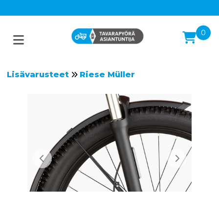
0
Lisävarusteet
Riese Müller