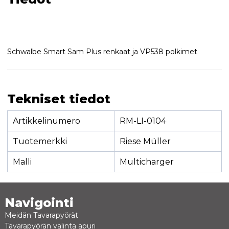
Schwalbe Smart Sam Plus renkaat ja VP538 polkimet
Tekniset tiedot
Artikkelinumero
RM-LI-0104
Tuotemerkki
Riese Müller
Malli
Multicharger
Navigointi
Meidän Tavarapyörät
Tavarapyörän valinta apuri