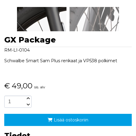
GX Package
RM-LI-0104
Schwalbe Smart Sam Plus renkaat ja VP538 polkimet
€
49,00
sis. alv
Lisää ostoskoriin
Tiedot