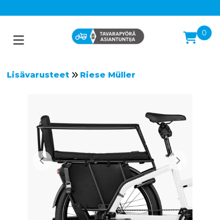
0
Lisävarusteet
Riese Müller