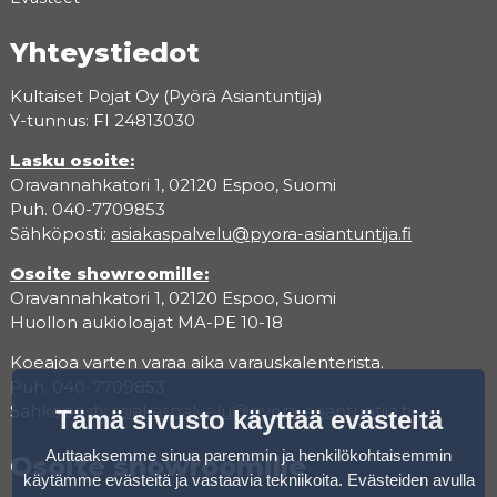
Yhteystiedot
Kultaiset Pojat Oy (Pyörä Asiantuntija)
Y-tunnus: FI 24813030
Lasku osoite:
Oravannahkatori 1, 02120 Espoo, Suomi
Puh. 040-7709853
Sähköposti:
asiakaspalvelu@pyora-asiantuntija.fi
Osoite showroomille:
Oravannahkatori 1, 02120 Espoo, Suomi
Huollon aukioloajat MA-PE 10-18
Koeajoa varten varaa aika varauskalenterista.
Puh. 040-7709853
Sähköposti:
asiakaspalvelu@pyora-asiantuntija.fi
Tämä sivusto käyttää evästeitä
Auttaaksemme sinua paremmin ja henkilökohtaisemmin
Osoite showroomille
käytämme evästeitä ja vastaavia tekniikoita. Evästeiden avulla