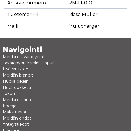
Artikkelinumero
RM-LI-0101
Tuotemerkki
Riese Müller
Malli
Multicharger
Navigointi
Meidän Tavarapyörät
Tavarapyörän valinta apuri
Lisävarusteet
Meidän brandit
Huolla oikein
Huoltopaketti
Takuu
Meidän Tarina
Koeajo
Maksutavat
Meidän ehdot
Yhteystiedot
Evästeet