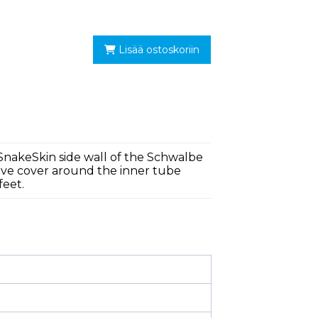
Lisää ostoskoriin
The SnakeSkin side wall of the Schwalbe
ive cover around the inner tube
feet.