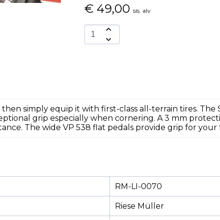
€
49,00
sis. alv
, then simply equip it with first-class all-terrain tires. 
eptional grip especially when cornering. A 3 mm protect
ance. The wide VP 538 flat pedals provide grip for your 
RM-LI-0070
Riese Müller