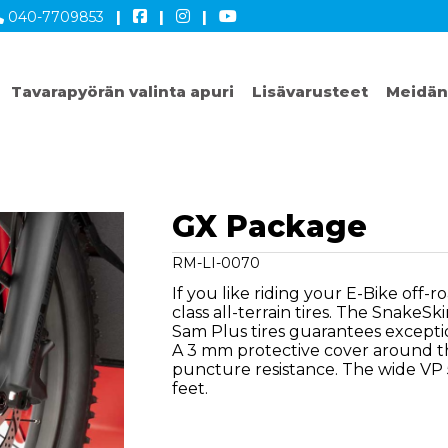
040-7709853
|
|
|
Tavarapyörän valinta apuri
Lisävarusteet
Meidän
GX Package
RM-LI-0070
If you like riding your E-Bike off-ro
class all-terrain tires. The SnakeS
Sam Plus tires guarantees excepti
A 3 mm protective cover around t
puncture resistance. The wide VP 5
feet.