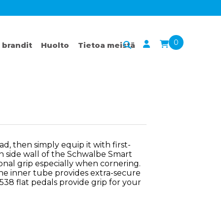
0
 brandit
Huolto
Tietoa meistä
ad, then simply equip it with first-
kin side wall of the Schwalbe Smart
onal grip especially when cornering.
he inner tube provides extra-secure
38 flat pedals provide grip for your