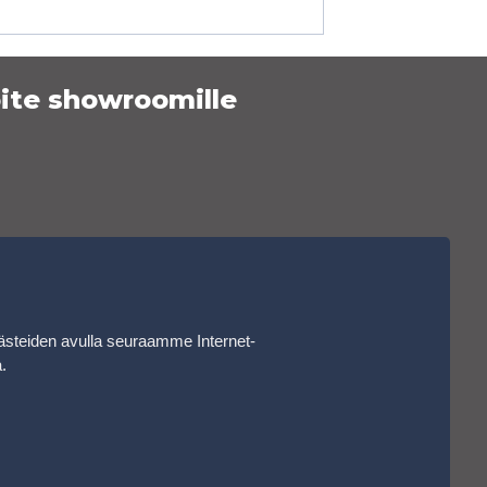
ite showroomille
ästeiden avulla seuraamme Internet-
a
.