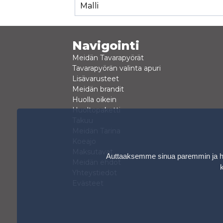
Malli
Navigointi
Meidän Tavarapyörät
Tavarapyörän valinta apuri
Lisävarusteet
Meidän brandit
Huolla oikein
Huoltopaketti
Takuu
Meidän Tarina
Koeajo
Maksutavat
Auttaaksemme sinua paremmin ja hen
Meidän ehdot
Yhteystiedot
Evästeet