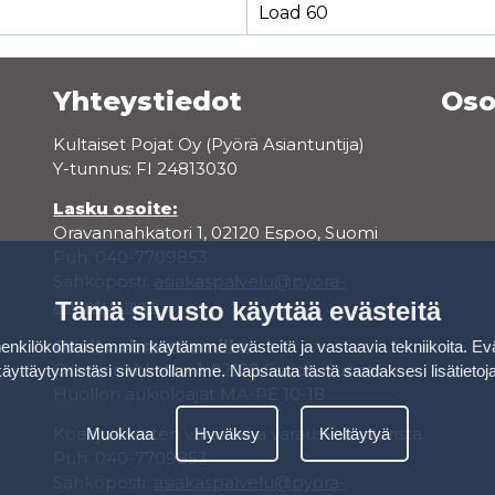
Load 60
Yhteystiedot
Oso
Kultaiset Pojat Oy (Pyörä Asiantuntija)
Y-tunnus: FI 24813030
Lasku osoite:
Oravannahkatori 1, 02120 Espoo, Suomi
Puh. 040-7709853
Sähköposti:
asiakaspalvelu@pyora-
asiantuntija.fi
Tämä sivusto käyttää evästeitä
Osoite showroomille:
kilökohtaisemmin käytämme evästeitä ja vastaavia tekniikoita. Ev
Oravannahkatori 1, 02120 Espoo, Suomi
käyttäytymistäsi sivustollamme.
Napsauta tästä saadaksesi lisätietoj
Huollon aukioloajat MA-PE 10-18
Koeajoa varten varaa aika varauskalenterista.
Muokkaa
Hyväksy
Kieltäytyä
Puh. 040-7709853
Sähköposti:
asiakaspalvelu@pyora-