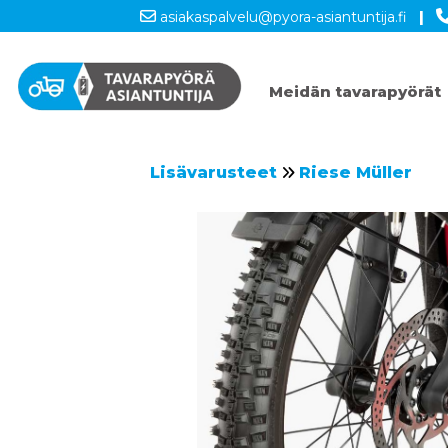
asiakaspalvelu@pyora-asiantuntija.fi
|
Meidän tavarapyörät
Lisävarusteet
Riese Müller