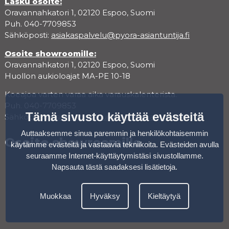
Lasku osoite:
Oravannahkatori 1, 02120 Espoo, Suomi
Puh. 040-7709853
Sähköposti:
asiakaspalvelu@pyora-asiantuntija.fi
Osoite showroomille:
Oravannahkatori 1, 02120 Espoo, Suomi
Huollon aukioloajat MA-PE 10-18
Koeajoa varten varaa aika varauskalenterista.
Puh. 040-7709853
Tämä sivusto käyttää evästeitä
Sähköposti:
asiakaspalvelu@pyora-asiantuntija.fi
Auttaaksemme sinua paremmin ja henkilökohtaisemmin
Osoite showroomille
käytämme evästeitä ja vastaavia tekniikoita. Evästeiden avulla
seuraamme Internet-käyttäytymistäsi sivustollamme.
Napsauta tästä saadaksesi lisätietoja
.
Muokkaa
Hyväksy
Kieltäytyä