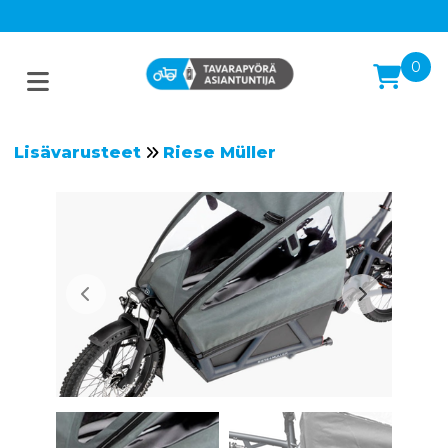
0
Lisävarusteet
Riese Müller