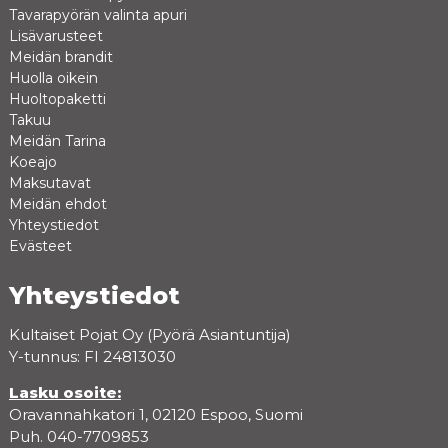
Tavarapyörän valinta apuri
Lisävarusteet
Meidän brandit
Huolla oikein
Huoltopaketti
Takuu
Meidän Tarina
Koeajo
Maksutavat
Meidän ehdot
Yhteystiedot
Evästeet
Yhteystiedot
Kultaiset Pojat Oy (Pyörä Asiantuntija)
Y-tunnus: FI 24813030
Lasku osoite:
Oravannahkatori 1, 02120 Espoo, Suomi
Puh. 040-7709853