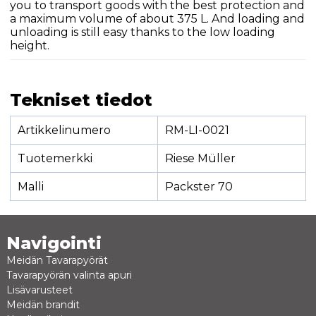
you to transport goods with the best protection and
a maximum volume of about 375 L. And loading and
unloading is still easy thanks to the low loading
height.
Tekniset tiedot
Artikkelinumero
RM-LI-0021
Tuotemerkki
Riese Müller
Malli
Packster 70
Navigointi
Meidän Tavarapyörät
Tavarapyörän valinta apuri
Lisävarusteet
Meidän brandit