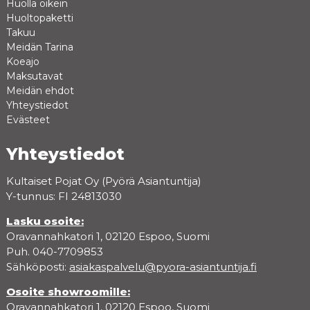
Huolla oikein
Huoltopaketti
Takuu
Meidän Tarina
Koeajo
Maksutavat
Meidän ehdot
Yhteystiedot
Evästeet
Yhteystiedot
Kultaiset Pojat Oy (Pyörä Asiantuntija)
Y-tunnus: FI 24813030
Lasku osoite:
Oravannahkatori 1, 02120 Espoo, Suomi
Puh. 040-7709853
Sähköposti:
asiakaspalvelu@pyora-asiantuntija.fi
Osoite showroomille:
Oravannahkatori 1, 02120 Espoo, Suomi