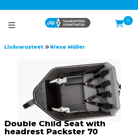
0
Lisävarusteet
Riese Müller
Double Child Seat with
headrest Packster 70