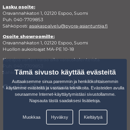
Lasku osoite:
Oravannahkatori 1, 02120 Espoo, Suomi
Puh. 040-7709853
Sähköposti:
asiakaspalvelu@pyora-asiantuntija.fi
Osoite showroomille:
Oravannahkatori 1, 02120 Espoo, Suomi
Huollon aukioloajat MA-PE 10-18
Koeajoa varten varaa aika varauskalenterista.
Puh. 040-7709853
Tämä sivusto käyttää evästeitä
Sähköposti:
asiakaspalvelu@pyora-asiantuntija.fi
Auttaaksemme sinua paremmin ja henkilökohtaisemmin
Osoite showroomille
käytämme evästeitä ja vastaavia tekniikoita. Evästeiden avulla
seuraamme Internet-käyttäytymistäsi sivustollamme.
Napsauta tästä saadaksesi lisätietoja
.
Muokkaa
Hyväksy
Kieltäytyä