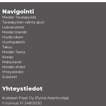
Navigointi
Meidän Tavarapyörät
Tavarapyörän valinta apuri
Lisävarusteet
Meidän brandit
Huolla oikein
Huoltopaketti
Takuu
Meidän Tarina
Koeajo
Maksutavat
Meidän ehdot
Yhteystiedot
Evästeet
Yhteystiedot
Kultaiset Pojat Oy (Pyörä Asiantuntija)
Y-tunnus: FI 24813030