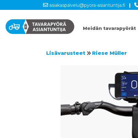
asiakaspalvelu@pyora-asiantuntija.fi
|
Meidän tavarapyörät
Lisävarusteet
Riese Müller