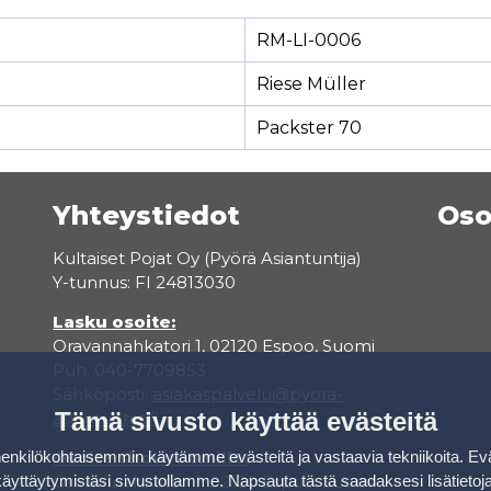
RM-LI-0006
Riese Müller
Packster 70
Yhteystiedot
Oso
Kultaiset Pojat Oy (Pyörä Asiantuntija)
Y-tunnus: FI 24813030
Lasku osoite:
Oravannahkatori 1, 02120 Espoo, Suomi
Puh. 040-7709853
Sähköposti:
asiakaspalvelu@pyora-
Tämä sivusto käyttää evästeitä
asiantuntija.fi
kilökohtaisemmin käytämme evästeitä ja vastaavia tekniikoita. Ev
Osoite showroomille:
käyttäytymistäsi sivustollamme.
Napsauta tästä saadaksesi lisätietoj
Oravannahkatori 1, 02120 Espoo, Suomi