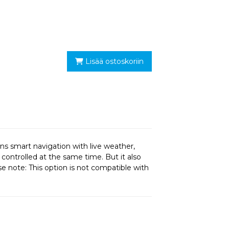
Lisää ostoskoriin
s smart navigation with live weather,
ontrolled at the same time. But it also
se note: This option is not compatible with