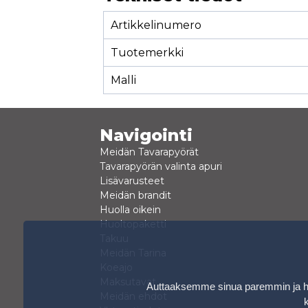
Artikkelinumero
Tuotemerkki
Malli
Navigointi
Meidän Tavarapyörät
Tavarapyörän valinta apuri
Lisävarusteet
Meidän brandit
Huolla oikein
Huoltopaketti
Takuu
Meidän Tarina
Koeajo
Maksutavat
Auttaaksemme sinua paremmin ja hen
Meidän ehdot