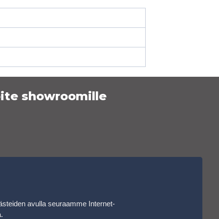
ite showroomille
ästeiden avulla seuraamme Internet-
a
.