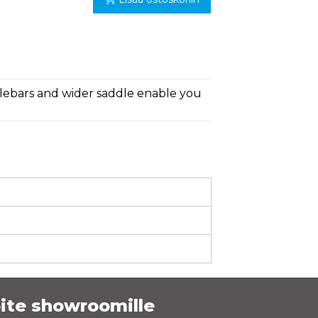
ndlebars and wider saddle enable you
ite showroomille