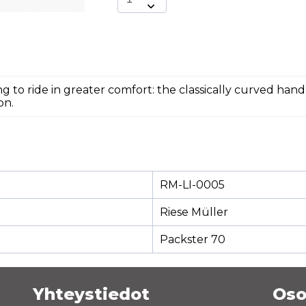
g to ride in greater comfort: the classically curved ha
on.
RM-LI-0005
Riese Müller
Packster 70
Yhteystiedot
Oso