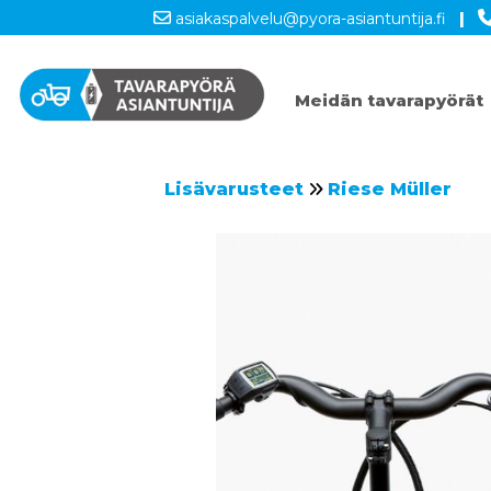
asiakaspalvelu@pyora-asiantuntija.fi
|
Meidän tavarapyörät
Lisävarusteet
Riese Müller