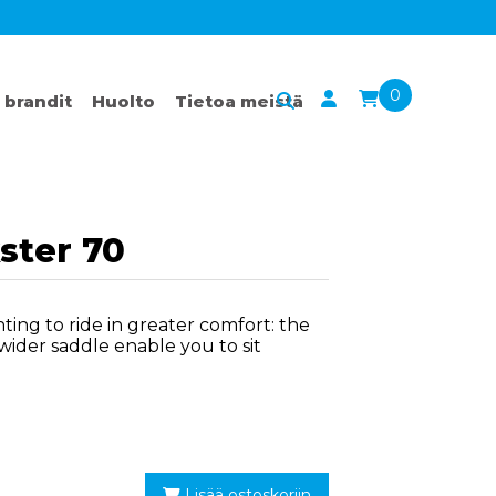
0
 brandit
Huolto
Tietoa meistä
ster 70
ing to ride in greater comfort: the
wider saddle enable you to sit
Lisää ostoskoriin