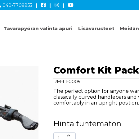
040-7709853
|
|
|
Tavarapyörän valinta apuri
Lisävarusteet
Meidän
Comfort Kit Pack
RM-LI-0005
The perfect option for anyone want
classically curved handlebars and 
comfortably in an upright position.
Hinta tuntematon