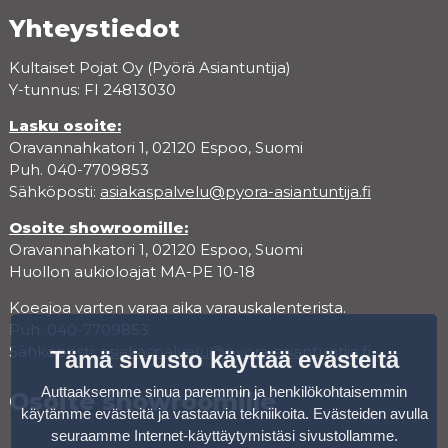
Yhteystiedot
Kultaiset Pojat Oy (Pyörä Asiantuntija)
Y-tunnus: FI 24813030
Lasku osoite:
Oravannahkatori 1, 02120 Espoo, Suomi
Puh. 040-7709853
Sähköposti:
asiakaspalvelu@pyora-asiantuntija.fi
Osoite showroomille:
Oravannahkatori 1, 02120 Espoo, Suomi
Huollon aukioloajat MA-PE 10-18
Koeajoa varten varaa aika varauskalenterista.
Puh. 040-7709853
Sähköposti:
asiakaspalvelu@pyora-asiantuntija.fi
Tämä sivusto käyttää evästeitä
Auttaaksemme sinua paremmin ja henkilökohtaisemmin
Osoite showroomille
käytämme evästeitä ja vastaavia tekniikoita. Evästeiden avulla
seuraamme Internet-käyttäytymistäsi sivustollamme.