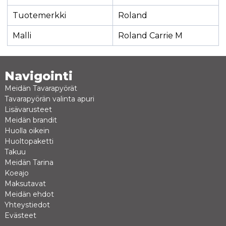
Tuotemerkki
Roland
Malli
Roland Carrie M
Navigointi
Meidän Tavarapyörät
Tavarapyörän valinta apuri
Lisävarusteet
Meidän brandit
Huolla oikein
Huoltopaketti
Takuu
Meidän Tarina
Koeajo
Maksutavat
Meidän ehdot
Yhteystiedot
Evästeet