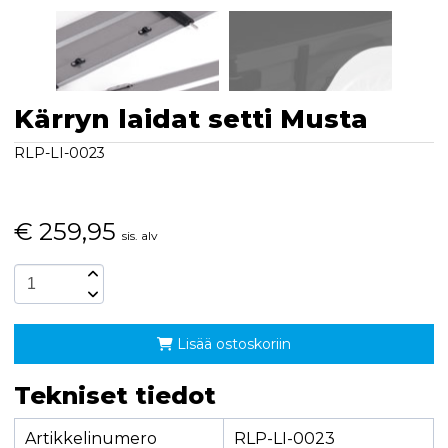
Kärryn laidat setti Musta
RLP-LI-0023
€
259,95
sis. alv
Lisää ostoskoriin
Tekniset tiedot
Artikkelinumero
RLP-LI-0023