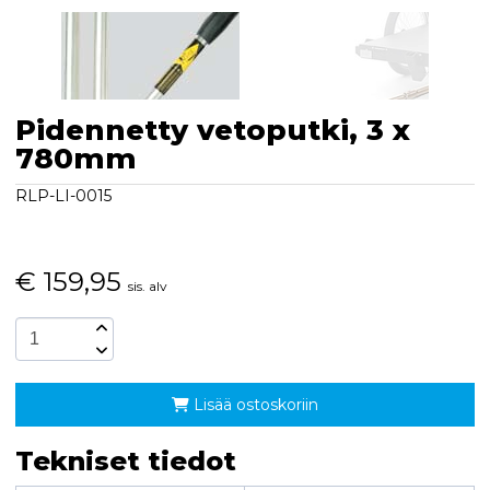
Pidennetty vetoputki, 3 x
780mm
RLP-LI-0015
€
159,95
sis. alv
Lisää ostoskoriin
Tekniset tiedot