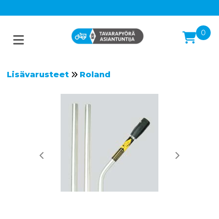
0
Lisävarusteet
Roland