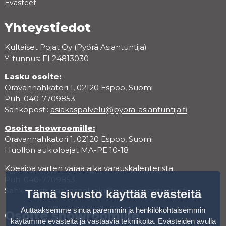
Evästeet
Yhteystiedot
Kultaiset Pojat Oy (Pyörä Asiantuntija)
Y-tunnus: FI 24813030
Lasku osoite:
Oravannahkatori 1, 02120 Espoo, Suomi
Puh. 040-7709853
Sähköposti:
asiakaspalvelu@pyora-asiantuntija.fi
Osoite showroomille:
Oravannahkatori 1, 02120 Espoo, Suomi
Huollon aukioloajat MA-PE 10-18
Koeajoa varten varaa aika varauskalenterista.
Puh. 040-7709853
Sähköposti:
asiakaspalvelu@pyora-asiantuntija.fi
Tämä sivusto käyttää evästeitä
Auttaaksemme sinua paremmin ja henkilökohtaisemmin
Osoite showroomille
käytämme evästeitä ja vastaavia tekniikoita. Evästeiden avulla