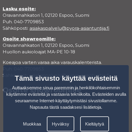
Lasku osoite:
Oravannahkatori 1, 02120 Espoo, Suomi
Puh. 040-7709853
Sähköposti:
asiakaspalvelu@pyora-asiantuntija.fi
Osoite showroomille:
Oravannahkatori 1, 02120 Espoo, Suomi
Huollon aukioloajat MA-PE 10-18
Koeajoa varten varaa aika varauskalenterista.
Puh. 040-7709853
Sähköposti:
asiakaspalvelu@pyora-asiantuntija.fi
Tämä sivusto käyttää evästeitä
Auttaaksemme sinua paremmin ja henkilökohtaisemmin
Osoite showroomille
käytämme evästeitä ja vastaavia tekniikoita. Evästeiden avulla
seuraamme Internet-käyttäytymistäsi sivustollamme.
Napsauta tästä saadaksesi lisätietoja
.
Muokkaa
Hyväksy
Kieltäytyä