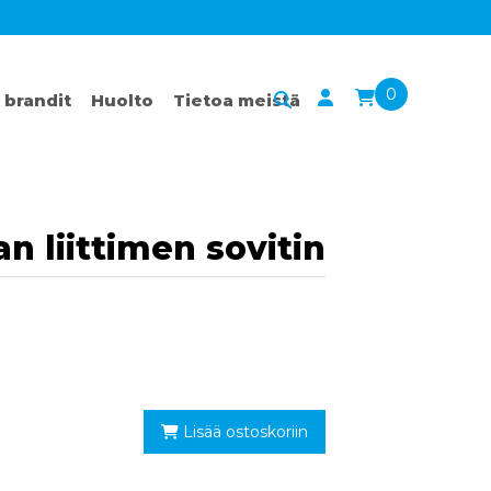
0
 brandit
Huolto
Tietoa meistä
n liittimen sovitin
Lisää ostoskoriin