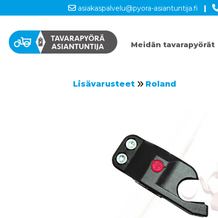
asiakaspalvelu@pyora-asiantuntija.fi
|
Meidän tavarapyörät
Lisävarusteet
Roland