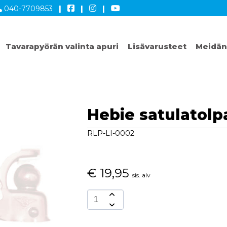
040-7709853
|
|
|
Tavarapyörän valinta apuri
Lisävarusteet
Meidän
Hebie satulatolpa
RLP-LI-0002
€
19,95
sis. alv