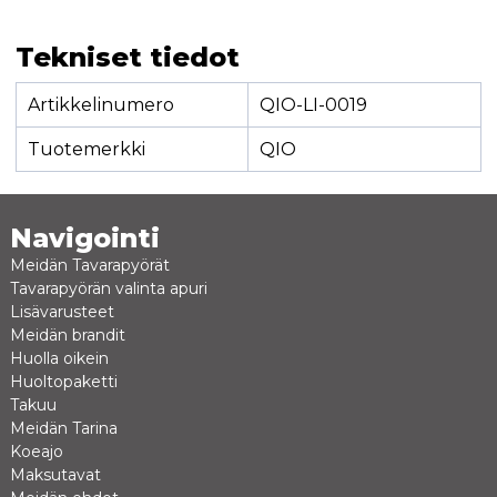
Tekniset tiedot
Artikkelinumero
QIO-LI-0019
Tuotemerkki
QIO
Navigointi
Meidän Tavarapyörät
Tavarapyörän valinta apuri
Lisävarusteet
Meidän brandit
Huolla oikein
Huoltopaketti
Takuu
Meidän Tarina
Koeajo
Maksutavat