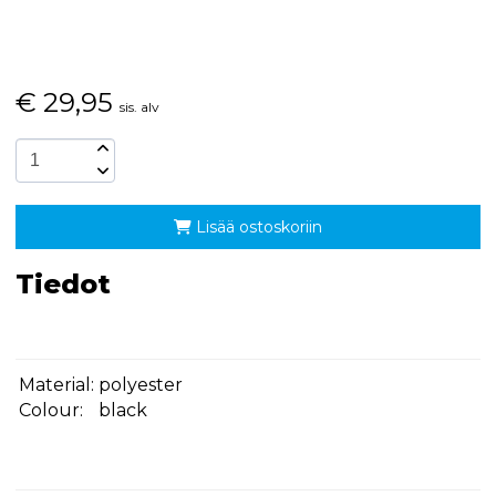
€
29,95
sis. alv
Lisää ostoskoriin
Tiedot
Material:
polyester
Colour:
black