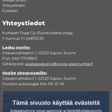
Meidän ehdot
Yhteystiedot
Evästeet
Yhteystiedot
Kultaiset Pojat Oy (Pyörä Asiantuntija)
Y-tunnus: FI 24813030
Lasku osoite:
Oravannahkatori 1, 02120 Espoo, Suomi
Puh. 040-7709853
Sähköposti:
asiakaspalvelu@pyora-asiantuntija.fi
Osoite showroomille:
Oravannahkatori 1, 02120 Espoo, Suomi
Huollon aukioloajat MA-PE 10-18
Koeajoa varten varaa aika varauskalenterista.
Puh. 040-7709853
Tämä sivusto käyttää evästeitä
Sähköposti:
asiakaspalvelu@pyora-asiantuntija.fi
Auttaaksemme sinua paremmin ja henkilökohtaisemmin