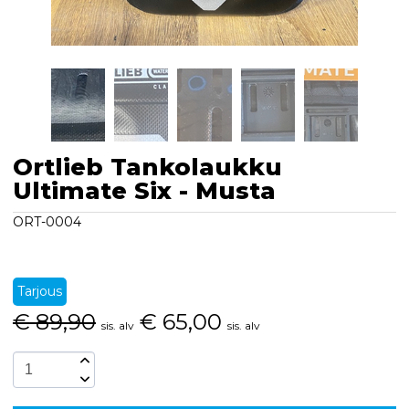
Ortlieb Tankolaukku
Ultimate Six - Musta
ORT-0004
Tarjous
€
89,90
€
65,00
sis. alv
sis. alv