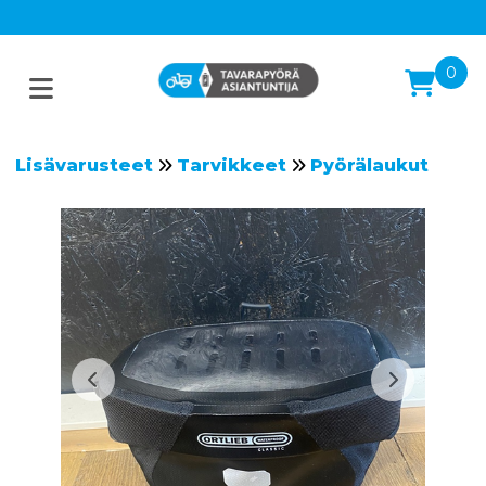
0
Lisävarusteet
Tarvikkeet
Pyörälaukut