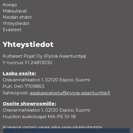
Koeajo
Maksutavat
Meidän ehdot
Yhteystiedot
Evästeet
Yhteystiedot
Kultaiset Pojat Oy (Pyörä Asiantuntija)
Y-tunnus: FI 24813030
Lasku osoite:
Oravannahkatori 1, 02120 Espoo, Suomi
Puh. 040-7709853
Sähköposti:
asiakaspalvelu@pyora-asiantuntija.fi
Osoite showroomille:
Oravannahkatori 1, 02120 Espoo, Suomi
Huollon aukioloajat MA-PE 10-18
Koeajoa varten varaa aika varauskalenterista.