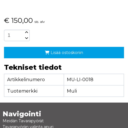
€
150,00
sis. alv
Lisää ostoskoriin
Tekniset tiedot
Artikkelinumero
MU-LI-0018
Tuotemerkki
Muli
Navigointi
Meidän Tavarapyörät
Tavarapyörän valinta apuri