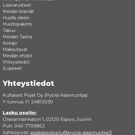
Lisävarusteet
Meidän brandit
Huolla oikein
Huoltopaketti
Takuu
Meidän Tarina
Koeajo
Maksutavat
Meidän ehdot
Yhteystiedot
Evästeet
Yhteystiedot
Kultaiset Pojat Oy (Pyörä Asiantuntija)
Y-tunnus: FI 24813030
Lasku osoite:
Oravannahkatori 1, 02120 Espoo, Suomi
Puh. 040-7709853
Sähköposti:
asiakaspalvelu@pyora-asiantuntija.fi