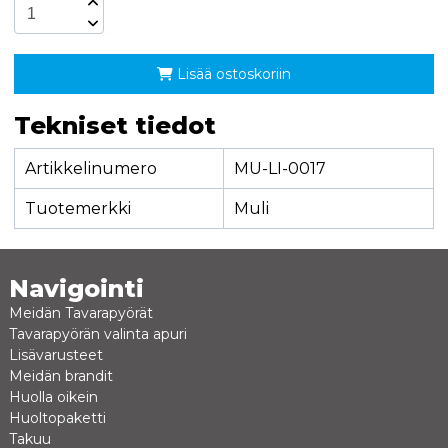
Lisää ostoskoriin
Tekniset tiedot
Artikkelinumero
MU-LI-0017
Tuotemerkki
Muli
Navigointi
Meidän Tavarapyörät
Tavarapyörän valinta apuri
Lisävarusteet
Meidän brandit
Huolla oikein
Huoltopaketti
Takuu