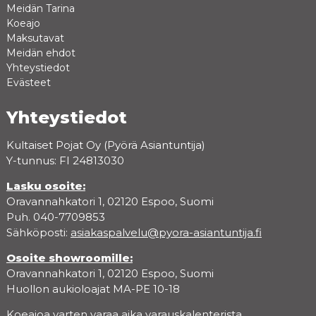
Meidän Tarina
Koeajo
Maksutavat
Meidän ehdot
Yhteystiedot
Evästeet
Yhteystiedot
Kultaiset Pojat Oy (Pyörä Asiantuntija)
Y-tunnus: FI 24813030
Lasku osoite:
Oravannahkatori 1, 02120 Espoo, Suomi
Puh. 040-7709853
Sähköposti:
asiakaspalvelu@pyora-asiantuntija.fi
Osoite showroomille:
Oravannahkatori 1, 02120 Espoo, Suomi
Huollon aukioloajat MA-PE 10-18
Koeajoa varten varaa aika varauskalenterista.