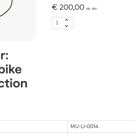
€
200,00
sis. alv
MU-LI-0014