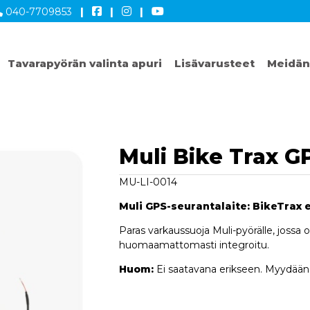
040-7709853
|
|
|
Tavarapyörän valinta apuri
Lisävarusteet
Meidän
Muli Bike Trax G
MU-LI-0014
Muli GPS-seurantalaite: BikeTrax
Paras varkaussuoja Muli-pyörälle, joss
huomaamattomasti integroitu.
Huom:
Ei saatavana erikseen. Myydään