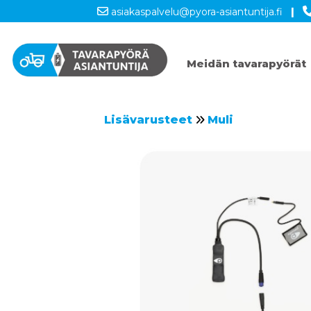
asiakaspalvelu@pyora-asiantuntija.fi
|
Meidän tavarapyörät
Lisävarusteet
Muli