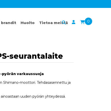
0
 brandit
Huolto
Tietoa meistä
PS-seurantalaite
 e-pyörän varkaussuoja
a on Shimano-moottori. Tehdasasennettu ja
 ainoastaan uuden pyörän yhteydessä.