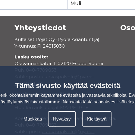
Muli
Yhteystiedot
Oso
Kultaiset Pojat Oy (Pyörä Asiantuntija)
Y-tunnus: FI 24813030
Lasku osoite:
Oravannahkatori 1, 02120 Espoo, Suomi
Puh. 040-7709853
Sähköposti:
asiakaspalvelu@pyora-
asiantuntija.fi
Tämä sivusto käyttää evästeitä
Osoite showroomille:
kilökohtaisemmin käytämme evästeitä ja vastaavia tekniikoita. Ev
Oravannahkatori 1, 02120 Espoo, Suomi
käyttäytymistäsi sivustollamme.
Napsauta tästä saadaksesi lisätietoj
Huollon aukioloajat MA-PE 10-18
Koeajoa varten varaa aika varauskalenterista.
Muokkaa
Hyväksy
Kieltäytyä
Puh. 040-7709853
Sähköposti:
asiakaspalvelu@pyora-