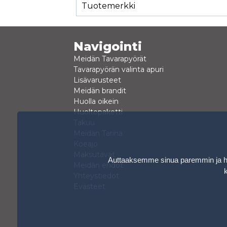
Tuotemerkki
Navigointi
Meidän Tavarapyörät
Tavarapyörän valinta apuri
Lisävarusteet
Meidän brandit
Huolla oikein
Huoltopaketti
Takuu
Meidän Tarina
Koeajo
Maksutavat
Auttaaksemme sinua paremmin ja hen
Meidän ehdot
Yhteystiedot
Evästeet