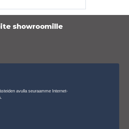
ite showroomille
ästeiden avulla seuraamme Internet-
a
.