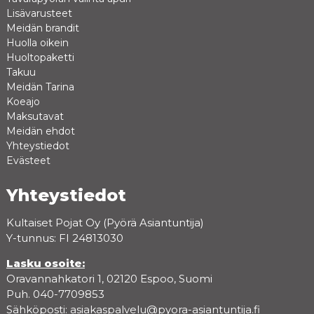
Lisävarusteet
Meidän brandit
Huolla oikein
Huoltopaketti
Takuu
Meidän Tarina
Koeajo
Maksutavat
Meidän ehdot
Yhteystiedot
Evästeet
Yhteystiedot
Kultaiset Pojat Oy (Pyörä Asiantuntija)
Y-tunnus: FI 24813030
Lasku osoite:
Oravannahkatori 1, 02120 Espoo, Suomi
Puh. 040-7709853
Sähköposti:
asiakaspalvelu@pyora-asiantuntija.fi