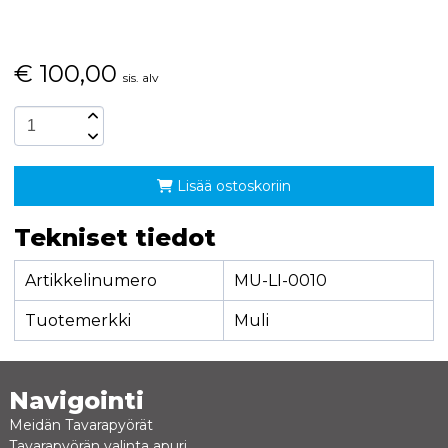
€
100,00
sis. alv
Lisää ostoskoriin
Tekniset tiedot
Artikkelinumero
MU-LI-0010
Tuotemerkki
Muli
Navigointi
Meidän Tavarapyörät
Tavarapyörän valinta apuri