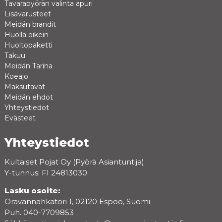
Tavarapyörän valinta apuri
Lisävarusteet
Meidän brandit
Huolla oikein
Huoltopaketti
Takuu
Meidän Tarina
Koeajo
Maksutavat
Meidän ehdot
Yhteystiedot
Evästeet
Yhteystiedot
Kultaiset Pojat Oy (Pyörä Asiantuntija)
Y-tunnus: FI 24813030
Lasku osoite:
Oravannahkatori 1, 02120 Espoo, Suomi
Puh. 040-7709853