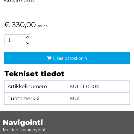
€
330,00
sis. alv
Lisää ostoskoriin
Tekniset tiedot
Artikkelinumero
MU-LI-0004
Tuotemerkki
Muli
Navigointi
Meidän Tavarapyörät