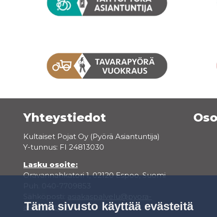
Yhteystiedot
Oso
Kultaiset Pojat Oy (Pyörä Asiantuntija)
Y-tunnus: FI 24813030
Lasku osoite:
Oravannahkatori 1, 02120 Espoo, Suomi
Puh. 040-7709853
Sähköposti:
asiakaspalvelu@pyora-
Tämä sivusto käyttää evästeitä
asiantuntija.fi