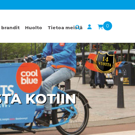
0
 brandit
Huolto
Tietoa meistä
TA KOTIIN
 ILMAN