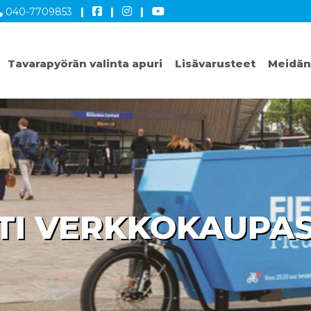
040-7709853
|
|
|
Tavarapyörän valinta apuri
Lisävarusteet
Meidän
I VERKKOKAUPAS
A! KYLLÄ, KIITOS.
SAASTEITA.