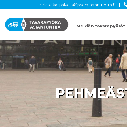
asiakaspalvelu@pyora-asiantuntija.fi
|
Meidän tavarapyörät
PEHMEÄST
RUOKA