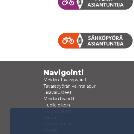
Navigointi
Meidän Tavarapyörät
Tavarapyörän valinta apuri
Lisävarusteet
Meidän brandit
Huolla oikein
Huoltopaketti
Takuu
Meidän Tarina
Koeajo