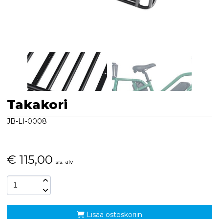
Takakori
JB-LI-0008
€
115,00
sis. alv
Lisää ostoskoriin