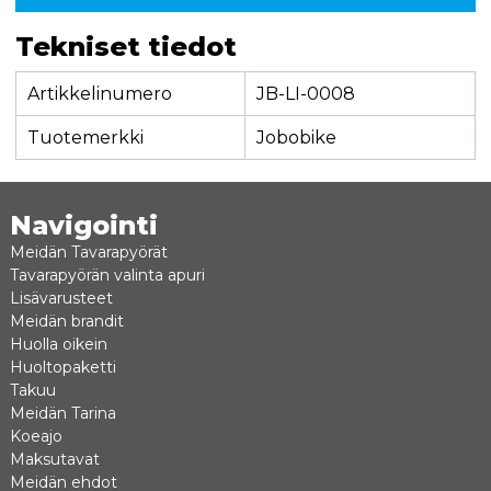
Tekniset tiedot
Artikkelinumero
JB-LI-0008
Tuotemerkki
Jobobike
Navigointi
Meidän Tavarapyörät
Tavarapyörän valinta apuri
Lisävarusteet
Meidän brandit
Huolla oikein
Huoltopaketti
Takuu
Meidän Tarina
Koeajo
Maksutavat
Meidän ehdot