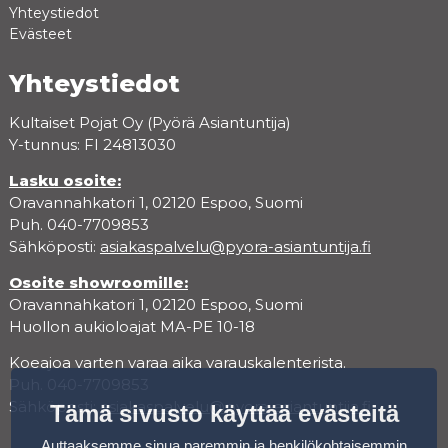
Yhteystiedot
Evästeet
Yhteystiedot
Kultaiset Pojat Oy (Pyörä Asiantuntija)
Y-tunnus: FI 24813030
Lasku osoite:
Oravannahkatori 1, 02120 Espoo, Suomi
Puh. 040-7709853
Sähköposti:
asiakaspalvelu@pyora-asiantuntija.fi
Osoite showroomille:
Oravannahkatori 1, 02120 Espoo, Suomi
Huollon aukioloajat MA-PE 10-18
Koeajoa varten varaa aika varauskalenterista.
Puh. 040-7709853
Sähköposti:
asiakaspalvelu@pyora-asiantuntija.fi
Tämä sivusto käyttää evästeitä
Auttaaksemme sinua paremmin ja henkilökohtaisemmin