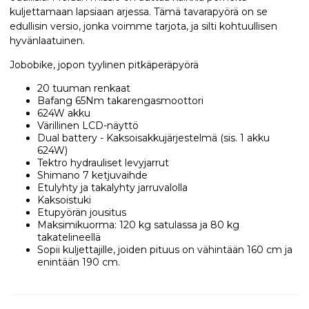
kuljettamaan lapsiaan arjessa. Tämä tavarapyörä on se
edullisin versio, jonka voimme tarjota, ja silti kohtuullisen
hyvänlaatuinen.
Jobobike, jopon tyylinen pitkäperäpyörä
20 tuuman renkaat
Bafang 65Nm takarengasmoottori
624W akku
Värillinen LCD-näyttö
Dual battery - Kaksoisakkujärjestelmä (sis. 1 akku
624W)
Tektro hydrauliset levyjarrut
Shimano 7 ketjuvaihde
Etulyhty ja takalyhty jarruvalolla
Kaksoistuki
Etupyörän jousitus
Maksimikuorma: 120 kg satulassa ja 80 kg
takatelineellä
Sopii kuljettajille, joiden pituus on vähintään 160 cm ja
enintään 190 cm.