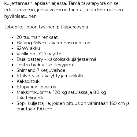
kuljettamaan lapsiaan arjessa. Tämä tavarapyörä on se
edullisin versio, jonka voimme tarjota, ja silti kohtuullisen
hyvänlaatuinen.
Jobobike, jopon tyylinen pitkäperäpyörä
20 tuuman renkaat
Bafang 65Nm takarengasmoottori
624W akku
Värillinen LCD-näyttö
Dual battery - Kaksoisakkujärjestelmä
Tektro hydrauliset levyjarrut
Shimano 7 ketjuvaihde
Etulyhty ja takalyhty jarruvalolla
Kaksoistuki
Etupyörän jousitus
Maksimikuorma: 120 kg satulassa ja 80 kg
takatelineellä
Sopii kuljettajille, joiden pituus on vähintään 160 cm ja
enintään 190 cm.