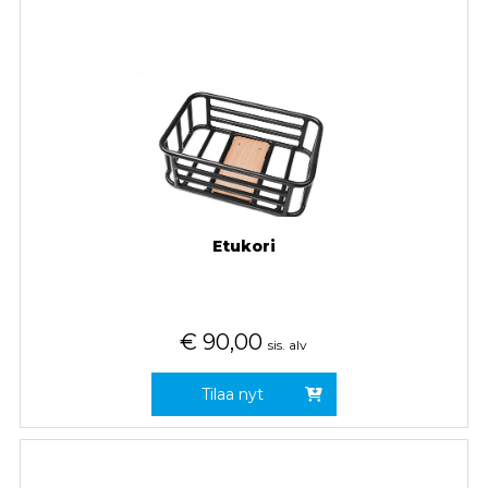
Etukori
€
90,00
sis. alv
Tilaa nyt