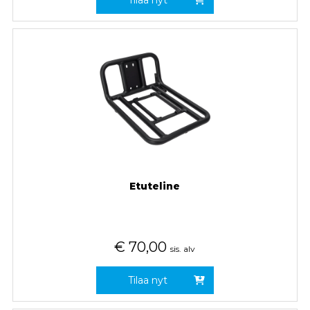
Tilaa nyt
Etuteline
€
70,00
sis. alv
Tilaa nyt