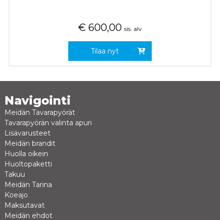
€
600,00
sis. alv
Tilaa nyt
Navigointi
Meidän Tavarapyörät
Tavarapyörän valinta apuri
Lisävarusteet
Meidän brandit
Huolla oikein
Huoltopaketti
Takuu
Meidän Tarina
Koeajo
Maksutavat
Meidän ehdot