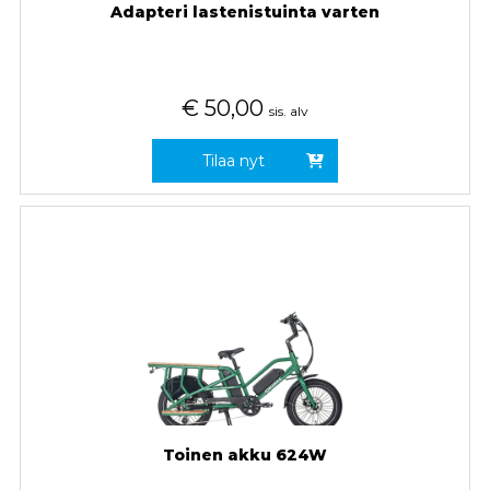
Adapteri lastenistuinta varten
€
50,00
sis. alv
Tilaa nyt
Toinen akku 624W