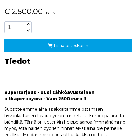
€
2.500,00
sis. alv
Lisää ostoskoriin
Tiedot
Supertarjous - Uusi sähköavusteinen
pitkäperäpyörä - Vain 2500 euro !!
Suosittelemme aina asiakkaitamme ostamaan
hyvänlaatuisen tavarapyörän tunnetulta Eurooppalaiselta
brändiltä. Tämä on tietenkin helppo sanoa. Ymmärrämme
myös, että näiden pyörien hinnat eivät aina ole perheille
edullisia. Meidän missio on auttaa kaikkia perheitä