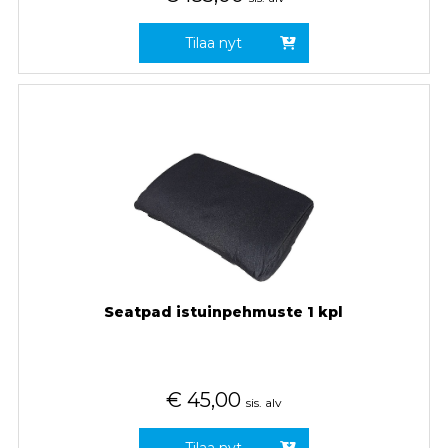
Tilaa nyt
Seatpad istuinpehmuste 1 kpl
€
45,00
sis. alv