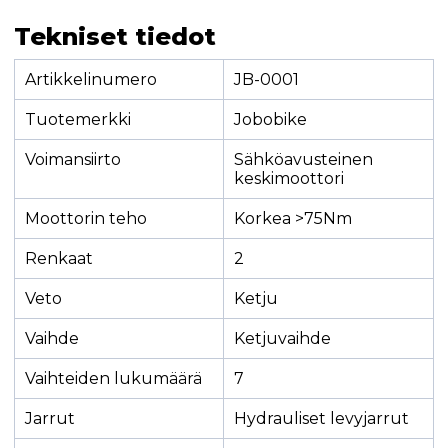
Tekniset tiedot
Artikkelinumero
JB-0001
Tuotemerkki
Jobobike
Voimansiirto
Sähköavusteinen
keskimoottori
Moottorin teho
Korkea >75Nm
Renkaat
2
Veto
Ketju
Vaihde
Ketjuvaihde
Vaihteiden lukumäärä
7
Jarrut
Hydrauliset levyjarrut