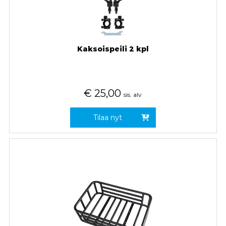
Kaksoispeili 2 kpl
€
25,00
sis. alv
Tilaa nyt