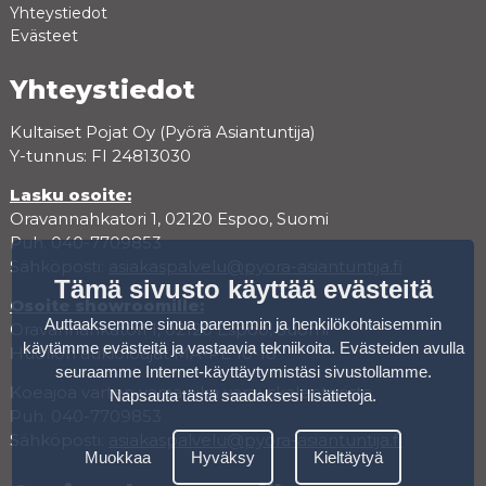
Yhteystiedot
Evästeet
Yhteystiedot
Kultaiset Pojat Oy (Pyörä Asiantuntija)
Y-tunnus: FI 24813030
Lasku osoite:
Oravannahkatori 1, 02120 Espoo, Suomi
Puh. 040-7709853
Sähköposti:
asiakaspalvelu@pyora-asiantuntija.fi
Tämä sivusto käyttää evästeitä
Osoite showroomille:
Auttaaksemme sinua paremmin ja henkilökohtaisemmin
Oravannahkatori 1, 02120 Espoo, Suomi
käytämme evästeitä ja vastaavia tekniikoita. Evästeiden avulla
Huollon aukioloajat MA-PE 10-18
seuraamme Internet-käyttäytymistäsi sivustollamme.
Koeajoa varten varaa aika varauskalenterista.
Napsauta tästä saadaksesi lisätietoja
.
Puh. 040-7709853
Sähköposti:
asiakaspalvelu@pyora-asiantuntija.fi
Muokkaa
Hyväksy
Kieltäytyä