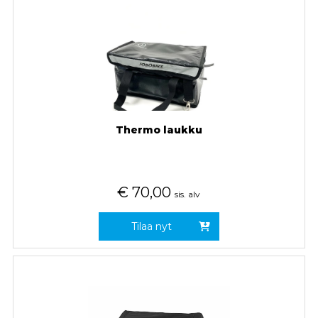
Thermo laukku
€
70,00
sis. alv
Tilaa nyt