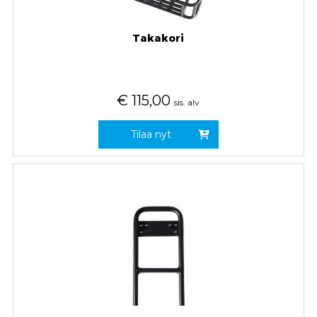
Takakori
€
115,00
sis. alv
Tilaa nyt