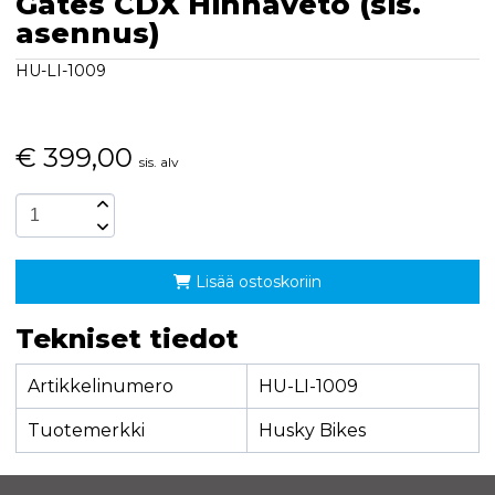
Gates CDX Hihnaveto (sis.
asennus)
HU-LI-1009
€
399,00
sis. alv
Lisää ostoskoriin
Tekniset tiedot
Artikkelinumero
HU-LI-1009
Tuotemerkki
Husky Bikes