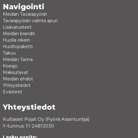
Navigointi
Meidän Tavarapyörät
Tavarapyörän valinta apuri
Lisävarusteet
Meidän brandit
Huolla oikein
Huoltopaketti
Takuu
Meidän Tarina
Koeajo
Maksutavat
Meidän ehdot
Yhteystiedot
Evästeet
Yhteystiedot
Kultaiset Pojat Oy (Pyörä Asiantuntija)
Y-tunnus: FI 24813030
Lasku osoite: