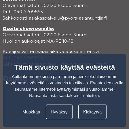
Oravannahkatori 1, 02120 Espoo, Suomi
Puh. 040-7709853
Sähköposti:
asiakaspalvelu@pyora-asiantuntija.fi
Osoite showroomille:
Oravannahkatori 1, 02120 Espoo, Suomi
Huollon aukioloajat MA-PE 10-18
Koeajoa varten varaa aika varauskalenterista.
Puh. 040-7709853
Sähköposti:
asiakaspalvelu@pyora-asiantuntija.fi
Tämä sivusto käyttää evästeitä
Auttaaksemme sinua paremmin ja henkilökohtaisemmin
Osoite showroomille
käytämme evästeitä ja vastaavia tekniikoita. Evästeiden avulla
seuraamme Internet-käyttäytymistäsi sivustollamme.
Napsauta tästä saadaksesi lisätietoja
.
Muokkaa
Hyväksy
Kieltäytyä