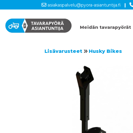
asiakaspalvelu@pyora-asiantuntija.fi
|
Meidän tavarapyörät
Lisävarusteet
Husky Bikes