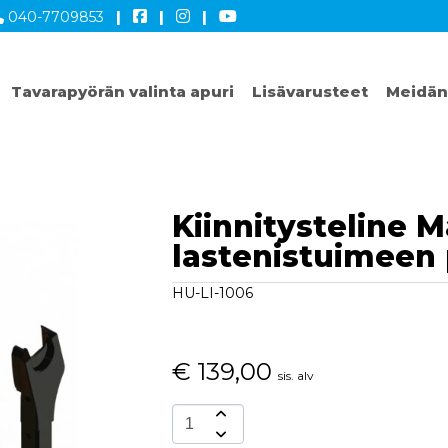
040-7709853
|
|
|
Tavarapyörän valinta apuri
Lisävarusteet
Meidän
Kiinnitysteline M
lastenistuimeen
HU-LI-1006
€
139,00
sis. alv