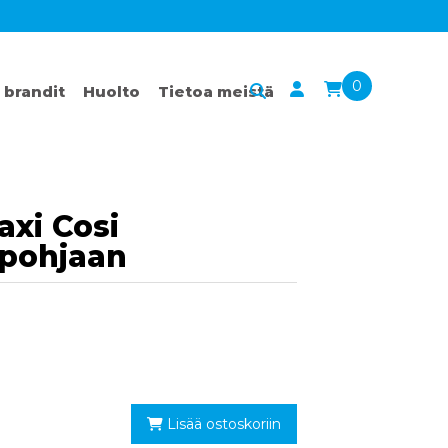
0
 brandit
Huolto
Tietoa meistä
axi Cosi
 pohjaan
Lisää ostoskoriin