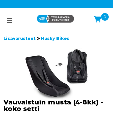
0
Lisävarusteet
Husky Bikes
Vauvaistuin musta (4-8kk) -
koko setti