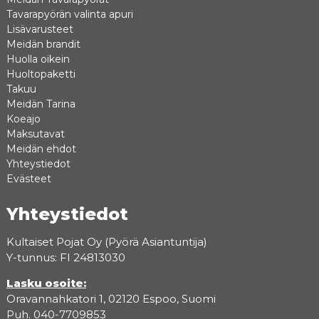
Tavarapyörän valinta apuri
Lisävarusteet
Meidän brandit
Huolla oikein
Huoltopaketti
Takuu
Meidän Tarina
Koeajo
Maksutavat
Meidän ehdot
Yhteystiedot
Evästeet
Yhteystiedot
Kultaiset Pojat Oy (Pyörä Asiantuntija)
Y-tunnus: FI 24813030
Lasku osoite:
Oravannahkatori 1, 02120 Espoo, Suomi
Puh. 040-7709853