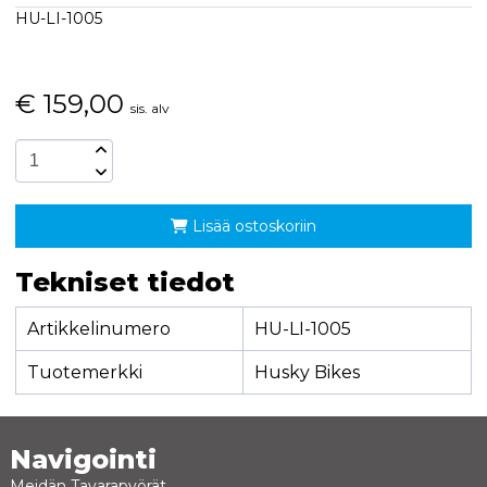
HU-LI-1005
€
159,00
sis. alv
Lisää ostoskoriin
Tekniset tiedot
Artikkelinumero
HU-LI-1005
Tuotemerkki
Husky Bikes
Navigointi
Meidän Tavarapyörät