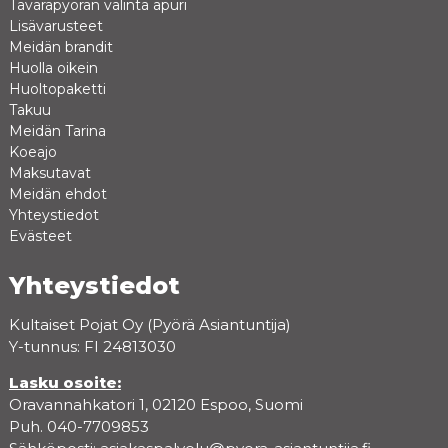
Tavarapyörän valinta apuri
Lisävarusteet
Meidän brandit
Huolla oikein
Huoltopaketti
Takuu
Meidän Tarina
Koeajo
Maksutavat
Meidän ehdot
Yhteystiedot
Evästeet
Yhteystiedot
Kultaiset Pojat Oy (Pyörä Asiantuntija)
Y-tunnus: FI 24813030
Lasku osoite:
Oravannahkatori 1, 02120 Espoo, Suomi
Puh. 040-7709853