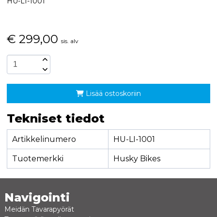
HU-LI-1001
€
299,00
sis. alv
Lisää ostoskoriin
Tekniset tiedot
Artikkelinumero
HU-LI-1001
Tuotemerkki
Husky Bikes
Navigointi
Meidän Tavarapyörät